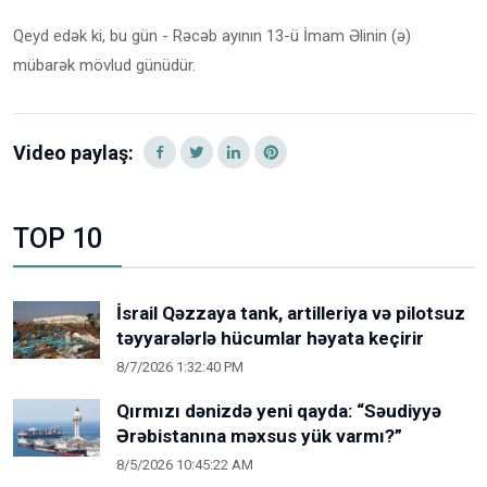
Qeyd edək ki, bu gün - Rəcəb ayının 13-ü İmam Əlinin (ə)
mübarək mövlud günüdür.
Video paylaş:
TOP 10
İsrail Qəzzaya tank, artilleriya və pilotsuz
təyyarələrlə hücumlar həyata keçirir
8/7/2026 1:32:40 PM
Qırmızı dənizdə yeni qayda: “Səudiyyə
Ərəbistanına məxsus yük varmı?”
8/5/2026 10:45:22 AM