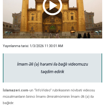
Yayınlanma tarixi: 1/3/2026 11:30:01 AM
İmam Əli (ə) hərəmi ilə bağlı videomuzu
təqdim edirik
İslamazeri.com
-un “İnfoVideo” rubrikasının növbəti videosu
müsəlmanların birinci İmamı Əmirəlmöminin İmam Əli (ə) ilə
bağlıdır.