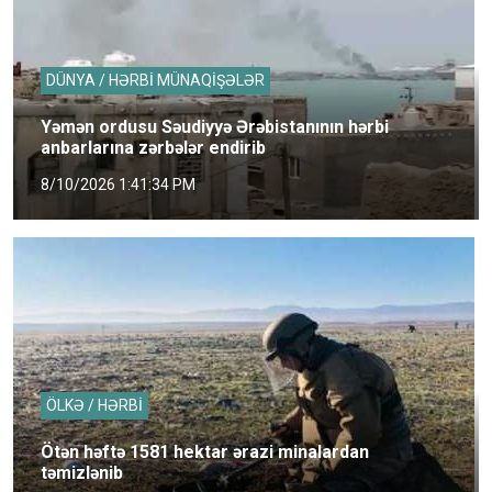
DÜNYA / HƏRBİ MÜNAQİŞƏLƏR
Yəmən ordusu Səudiyyə Ərəbistanının hərbi
anbarlarına zərbələr endirib
8/10/2026 1:41:34 PM
ÖLKƏ / HƏRBİ
Ötən həftə 1581 hektar ərazi minalardan
təmizlənib