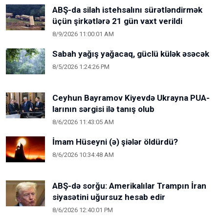
ABŞ-da silah istehsalını sürətləndirmək
üçün şirkətlərə 21 gün vaxt verildi
8/9/2026 11:00:01 AM
Sabah yağış yağacaq, güclü külək əsəcək
8/5/2026 1:24:26 PM
Ceyhun Bayramov Kiyevdə Ukrayna PUA-
larının sərgisi ilə tanış olub
8/6/2026 11:43:05 AM
İmam Hüseyni (ə) şiələr öldürdü?
8/6/2026 10:34:48 AM
ABŞ-də sorğu: Amerikalılar Trampın İran
siyasətini uğursuz hesab edir
8/6/2026 12:40:01 PM