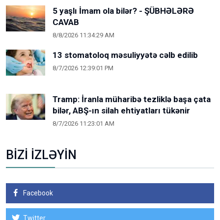
5 yaşlı İmam ola bilər? - ŞÜBHƏLƏRƏ
CAVAB
8/8/2026 11:34:29 AM
13 stomatoloq məsuliyyətə cəlb edilib
8/7/2026 12:39:01 PM
Tramp: İranla müharibə tezliklə başa çata
bilər, ABŞ-ın silah ehtiyatları tükənir
8/7/2026 11:23:01 AM
BİZİ İZLƏYİN
Facebook
Twitter