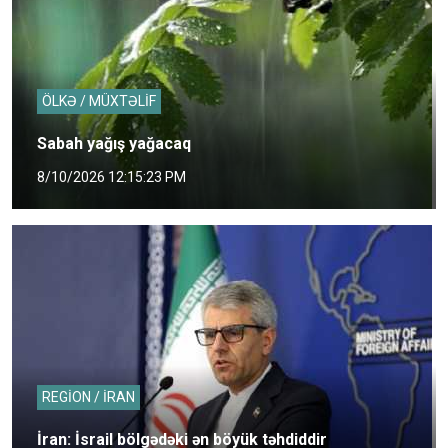
ÖLKƏ / MÜXTƏLİF
Sabah yağış yağacaq
8/10/2026 12:15:23 PM
REGİON / İRAN
İran: İsrail bölgədəki ən böyük təhdiddir