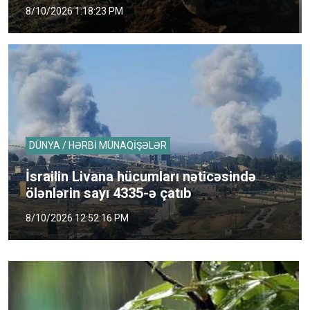
8/10/2026 1:18:23 PM
DÜNYA / HƏRBİ MÜNAQİŞƏLƏR
İsrailin Livana hücumları nəticəsində
ölənlərin sayı 4335-ə çatıb
8/10/2026 12:52:16 PM