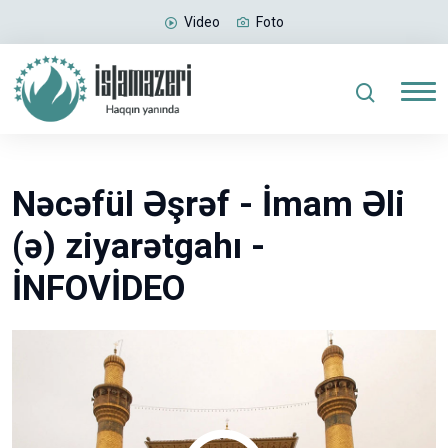
Video
Foto
Nəcəfül Əşrəf - İmam Əli
(ə) ziyarətgahı -
İNFOVİDEO