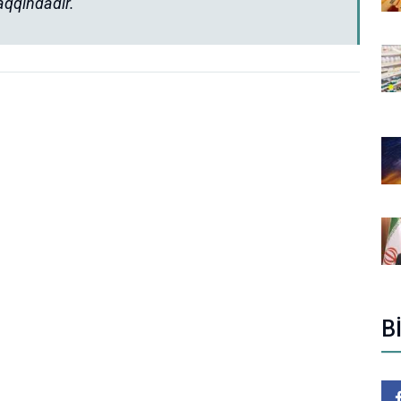
aqqındadır.
B