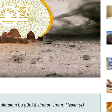
rikasının bu günkü siması - İmam Həsən (ə)