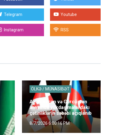
Telegram
Youtube
Instagram
RSS
ÖLKƏ / MÜNASİBƏT
Azərbaycan və Gürcüstan
arasında yükdaşımalardakı
çətinliklərin səbəbi açıqlanıb
8/7/2026 6:00:16 PM