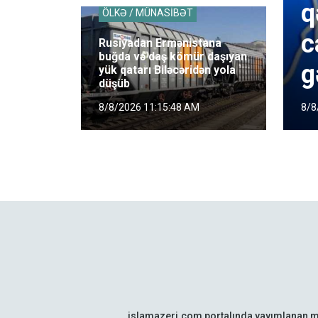
q
ÖLKƏ / MÜNASİBƏT
c
Rusiyadan Ermənistana
buğda və daş kömür daşıyan
g
yük qatarı Biləcəridən yola
düşüb
8/8
8/8/2026 11:15:48 AM
islamazeri.com portalında yayımlanan m