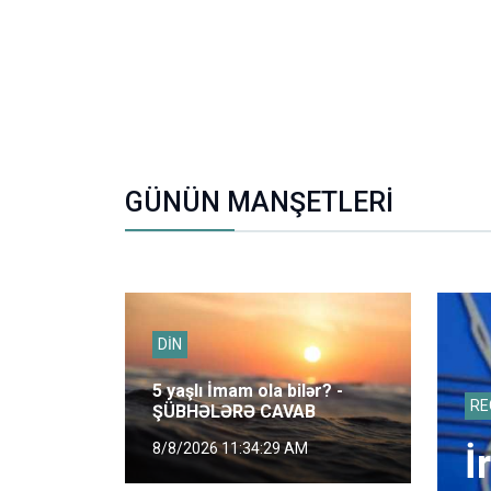
GÜNÜN MANŞETLERİ
DİN
5 yaşlı İmam ola bilər? -
RE
ŞÜBHƏLƏRƏ CAVAB
8/8/2026 11:34:29 AM
İ