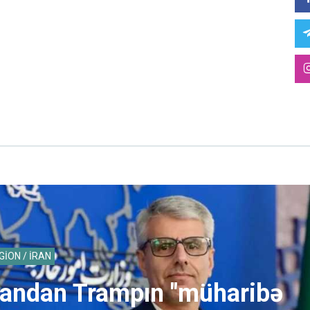
GİON / İRAN
randan Trampın "müharibə