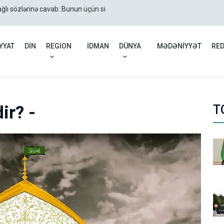
ğlı sözlərinə cavab: Bunun üçün siz qalib
Azərbaycan və Gürcüstan 
YYAT
DİN
REGİON
İDMAN
DÜNYA
MƏDƏNİYYƏT
RE
ir? -
T