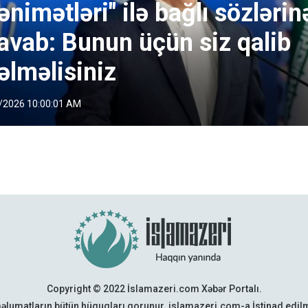
ənimətləri" ilə bağlı sözlərin
avab: Bunun üçün siz qalib
əlməlisiniz
/2026 10:00:01 AM
Copyright © 2022 İslamazeri.com Xəbər Portalı.
əlumatların bütün hüquqları qorunur. islamazeri.com-a İstinad edi