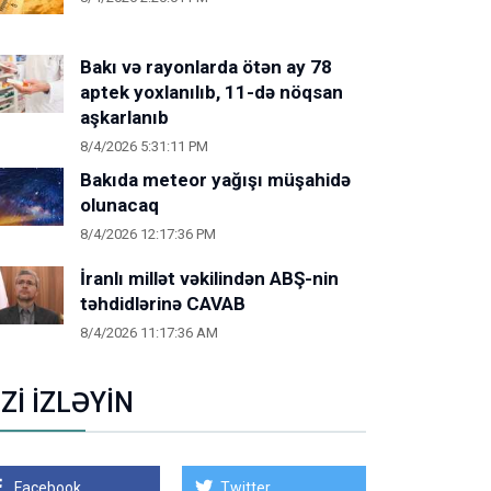
Bakı və rayonlarda ötən ay 78
aptek yoxlanılıb, 11-də nöqsan
aşkarlanıb
8/4/2026 5:31:11 PM
Bakıda meteor yağışı müşahidə
olunacaq
8/4/2026 12:17:36 PM
İranlı millət vəkilindən ABŞ-nin
təhdidlərinə CAVAB
8/4/2026 11:17:36 AM
İZİ İZLƏYİN
Facebook
Twitter