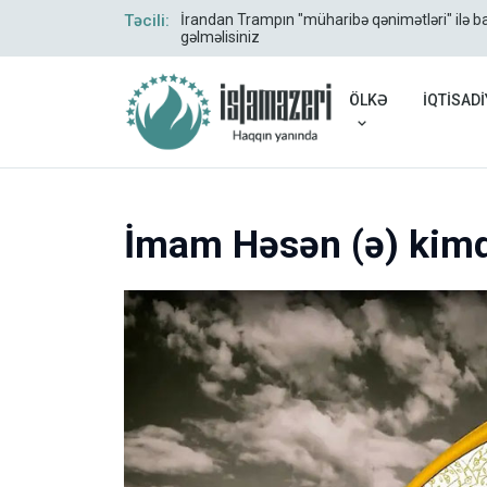
ləcəridən yola
Təcili:
İrandan Trampın "müharibə qənimətləri" ilə ba
gəlməlisiniz
ÖLKƏ
İQTİSADİ
İmam Həsən (ə) kimd