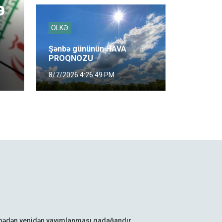
ə
ÖLKƏ
Şənbə gününün HAVA
PROQNOZU
8/7/2026 4:26:49 PM
lmədən yenidən yayımlanması qadağandır.