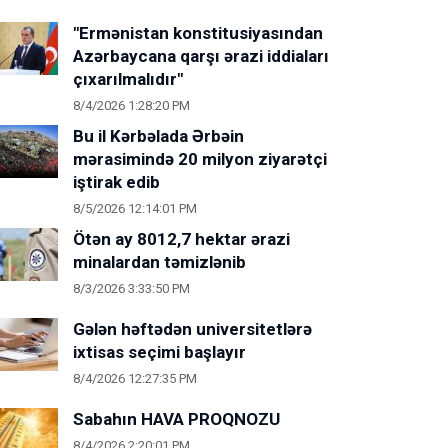
"Ermənistan konstitusiyasından
Azərbaycana qarşı ərazi iddiaları
çıxarılmalıdır"
8/4/2026 1:28:20 PM
Bu il Kərbəlada Ərbəin
mərasimində 20 milyon ziyarətçi
iştirak edib
8/5/2026 12:14:01 PM
Ötən ay 8012,7 hektar ərazi
minalardan təmizlənib
8/3/2026 3:33:50 PM
Gələn həftədən universitetlərə
ixtisas seçimi başlayır
8/4/2026 12:27:35 PM
Sabahın HAVA PROQNOZU
8/4/2026 2:20:01 PM