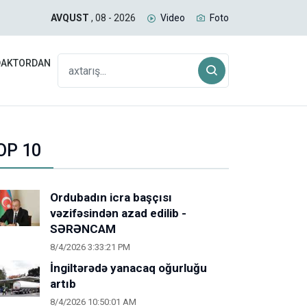
arasında yükdaşımalardakı çətinliklərin səbəbi açıqlanıb
Şən
AVQUST
, 08 - 2026
Video
Foto
DAKTORDAN
OP 10
Ordubadın icra başçısı
vəzifəsindən azad edilib -
SƏRƏNCAM
8/4/2026 3:33:21 PM
İngiltərədə yanacaq oğurluğu
artıb
8/4/2026 10:50:01 AM