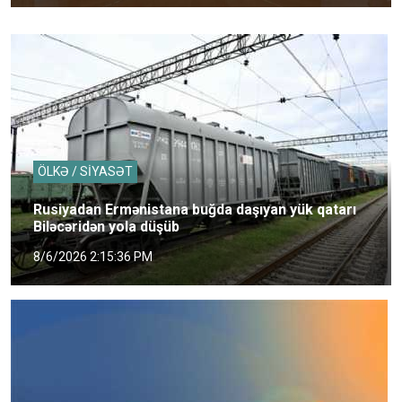
ÖLKƏ / SİYASƏT
Rusiyadan Ermənistana buğda daşıyan yük qatarı
Biləcəridən yola düşüb
8/6/2026 2:15:36 PM