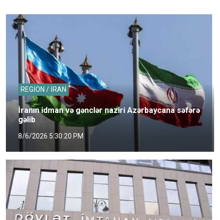
REGİON / İRAN
İranın idman və gənclər naziri Azərbaycana səfərə
gəlib
8/6/2026 5:30:20 PM