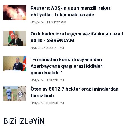
Reuters: ABŞ-ın uzun mənzilli raket
ehtiyatları tükənmək üzrədir
8/5/2026 11:31:22 AM
Ordubadın icra başçısı vəzifəsindən azad
edilib - SƏRƏNCAM
8/4/2026 3:33:21 PM
"Ermənistan konstitusiyasından
Azərbaycana qarşı ərazi iddiaları
çıxarılmalıdır"
8/4/2026 1:28:20 PM
Ötən ay 8012,7 hektar ərazi minalardan
təmizlənib
8/3/2026 3:33:50 PM
BİZİ İZLƏYİN