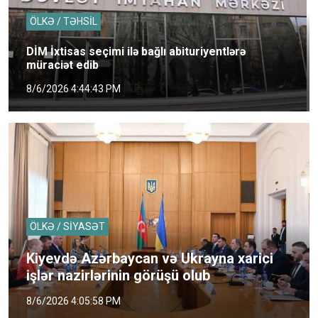
ÖLKƏ / TƏHSİL
DİM İxtisas seçimi ilə bağlı abituriyentlərə
müraciət edib
8/6/2026 4:44:43 PM
ÖLKƏ / SİYASƏT
Kiyevdə Azərbaycan və Ukrayna xarici
işlər nazirlərinin görüşü olub
8/6/2026 4:05:58 PM