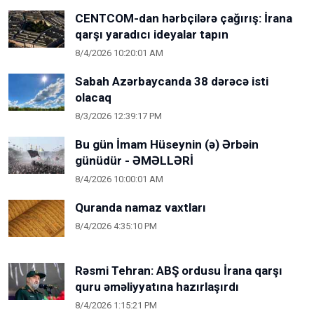
CENTCOM-dan hərbçilərə çağırış: İrana
qarşı yaradıcı ideyalar tapın
8/4/2026 10:20:01 AM
Sabah Azərbaycanda 38 dərəcə isti
olacaq
8/3/2026 12:39:17 PM
Bu gün İmam Hüseynin (ə) Ərbəin
günüdür - ƏMƏLLƏRİ
8/4/2026 10:00:01 AM
Quranda namaz vaxtları
8/4/2026 4:35:10 PM
Rəsmi Tehran: ABŞ ordusu İrana qarşı
quru əməliyyatına hazırlaşırdı
8/4/2026 1:15:21 PM