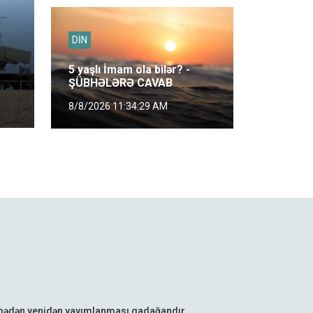
DİN
5 yaşlı İmam ola bilər? -
ŞÜBHƏLƏRƏ CAVAB
8/8/2026 11:34:29 AM
lmədən yenidən yayımlanması qadağandır.