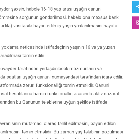
der şəxsin, habelə 16-18 yaş arası uşağın qanuni
nömrəsinə sorğunun göndərilməsi, habelə ona məxsus bank
 şərtilə) vasitəsilə bəyan edilmiş yaşın yoxlanılmasını həyata
 yoxlama nəticəsində istifadəçinin yaşının 16 və ya yuxarı
radılması təmin edilir.
rovayder tərəfindən yerləşdiriləcək məzmunların və
də saatları uşağın qanuni nümayəndəsi tərəfindən idarə edilir.
atformada zəruri funksionallığı təmin etməlidir. Qanuni
sal hesablarına həmin funksionallıq əsasında aktiv nəzarət
arından bu Qanunun tələblərinə uyğun şəkildə istifadə
ranışının mütəmadi olaraq təhlil edilməsini, bəyan edilən
xlanılmasını təmin etməlidir. Bu zaman yaş tələbinin pozulması