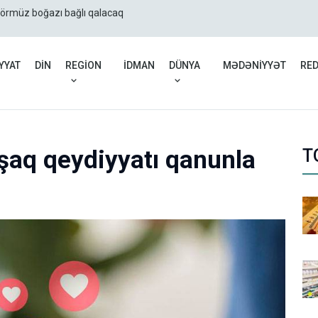
Hörmüz boğazı bağlı qalacaq
İran: ABŞ-ın quru hücum
YYAT
DİN
REGİON
İDMAN
DÜNYA
MƏDƏNİYYƏT
RE
şaq qeydiyyatı qanunla
T