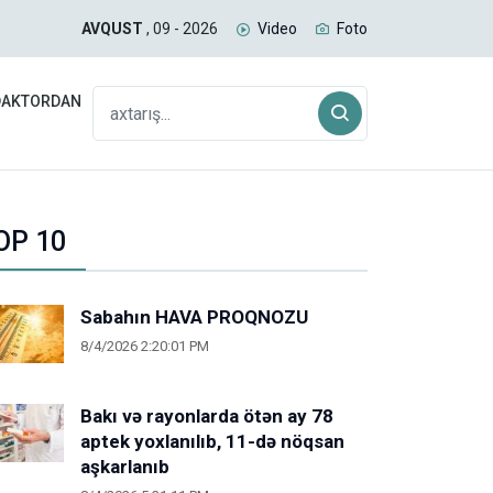
 planını pozduq
Baz
AVQUST
, 09 - 2026
Video
Foto
DAKTORDAN
OP 10
Sabahın HAVA PROQNOZU
8/4/2026 2:20:01 PM
Bakı və rayonlarda ötən ay 78
aptek yoxlanılıb, 11-də nöqsan
aşkarlanıb