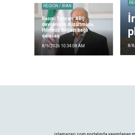
RE
REGİON / İRAN
İ
Rəsmi Tehran: ABŞ
davranışını düzəltməsə,
p
Hörmüz boğazı bağlı
qalacaq
8/8
8/9/2026 10:34:08 AM
islamazeri.com portalında yayımlanan m