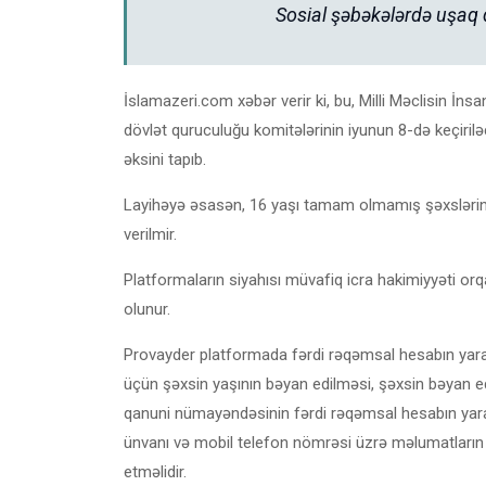
Sosial şəbəkələrdə uşaq 
İslamazeri.com xəbər verir ki, bu, Milli Məclisin İns
dövlət quruculuğu komitələrinin iyunun 8-də keçirilə
əksini tapıb.
Layihəyə əsasən, 16 yaşı tamam olmamış şəxslərin 
verilmir.
Platformaların siyahısı müvafiq icra hakimiyyəti o
olunur.
Provayder platformada fərdi rəqəmsal hesabın yar
üçün şəxsin yaşının bəyan edilməsi, şəxsin bəyan ed
qanuni nümayəndəsinin fərdi rəqəmsal hesabın yaradı
ünvanı və mobil telefon nömrəsi üzrə məlumatların tə
etməlidir.