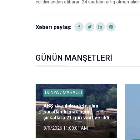
edildiyi andan etibarən 24 saatdan artıq olmamalıdır
Xəbəri paylaş:
GÜNÜN MANŞETLERİ
DÜNYA / MARAQLI
ABŞ-da silah istehsalını
sürətləndirmək üçün
şirkətlərə 21 gün vaxt verildi
8/9/2026 11:00:01 AM