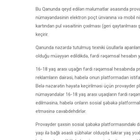
Bu Qanunda qeyd edilən məlumatlar əsasında provay
nümayəndəsinin elektron poçt ünvanına və mobil 
kartından pul vəsaitinin çıxılması (geri qaytarılması
keçirir.
Qanunda nəzərdə tutulmuş texniki üsullarla aparılan
olduğu müəyyən edildikdə, fərdi rəqəmsal hesabın ya
16-18 yaş arası uşağın fərdi rəqəmsal hesabında p
reklamların dairəsi, habelə onun platformadan istifa
Belə nəzarətin həyata keçirilməsi üçün provayder pl
nümayəndələr 16-18 yaş arası uşaqların fərdi rəqəm
edilməsinə, habelə onların sosial şəbəkə platformal
etməsinə cavabdehdirlər.
Provayder şəxsin sosial şəbəkə platformasındakı dav
yaşı ilə bağlı əsaslı şübhələr olduqda təkrar yaş yo