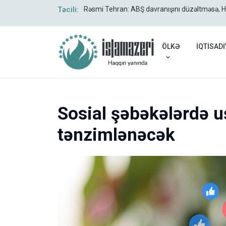
verildi
Təcili:
Rəsmi Tehran: ABŞ davranışını düzəltməsə, 
ÖLKƏ
İQTİSADİ
Sosial şəbəkələrdə u
tənzimlənəcək