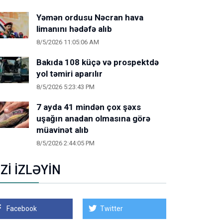
Yəmən ordusu Nəcran hava
limanını hədəfə alıb
8/5/2026 11:05:06 AM
Bakıda 108 küçə və prospektdə
yol təmiri aparılır
8/5/2026 5:23:43 PM
7 ayda 41 mindən çox şəxs
uşağın anadan olmasına görə
müavinət alıb
8/5/2026 2:44:05 PM
İZİ İZLƏYİN
Facebook
Twitter