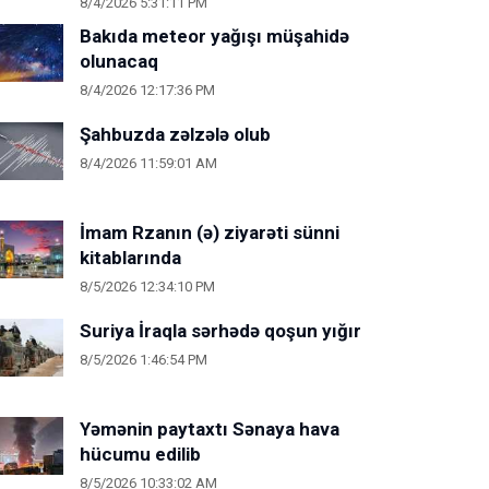
8/4/2026 5:31:11 PM
Bakıda meteor yağışı müşahidə
olunacaq
8/4/2026 12:17:36 PM
Şahbuzda zəlzələ olub
8/4/2026 11:59:01 AM
İmam Rzanın (ə) ziyarəti sünni
kitablarında
8/5/2026 12:34:10 PM
Suriya İraqla sərhədə qoşun yığır
8/5/2026 1:46:54 PM
Yəmənin paytaxtı Sənaya hava
hücumu edilib
8/5/2026 10:33:02 AM