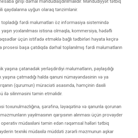
hesaba girişi dərhal məhdudlaşdırılmalıdır. Məhdudiyyət tətbiq
ili qaydalarına uyğun olaraq tənzimlənir.
 topladığı fərdi məlumatları öz informasiya sistemində
yaşın yoxlanılması istisna olmaqla, kommersiya, hədəfli
qsədlər üçün istifadə etməklə bağlı tədbirləri həyata keçirə
prosesi başa çatdıqda dərhal toplanılmış fərdi məlumatların
ik yaşına çatanadək yerləşdirdiyi məlumatların, paylaşdığı
k yaşına çatmadığı halda qanuni nümayəndəsinin və ya
orqanın (qurumun) müraciəti əsasında, həmçinin daxili
ilə silinməsini təmin etməlidir.
insi toxunulmazlığına, şərəfinə, ləyaqətinə və qanunla qorunan
i məzmunların yayılmasının qarşısının alınması üçün provayder
 operativ müdaxiləni təmin edən rəqəmsal həlləri tətbiq
rovayderin texniki müdaxilə müddəti zərərli məzmunun aşkar