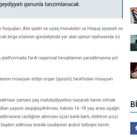
qeydiyyatı qanunla tənzimlənəcək.
an hüquqları, Ailə qadın və uşaq məsələləri və Hüquq siyasəti və
cək birgə iclasının gündəliyində yer alan qanun layihəsində öz
platformada fərdi rəqəmsal hesablarının yaradılmasına yol
rqanının müəyyən etdiyi orqan (qurum) tərəfindən müəyyən
adılması zamanı yaş məhdudiyyətinə nəzarəti təmin etmək
B
ilən yaşının dəqiqləşdirilməsi, habelə 16-18 yaş arası uşağın
lmasına razılığının alınması üçün bank kartı, elektron poçt
qdim edilməsi texniki üsullarının ardıcıl tətbiqini təmin