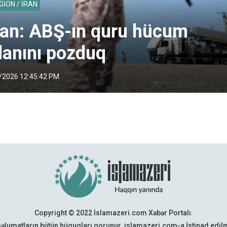
GİON / İRAN
ran: ABŞ-ın quru hücum
lanını pozduq
/2026 12:45:42 PM
Copyright © 2022 İslamazeri.com Xəbər Portalı.
əlumatların bütün hüquqları qorunur. islamazeri.com-a İstinad edi