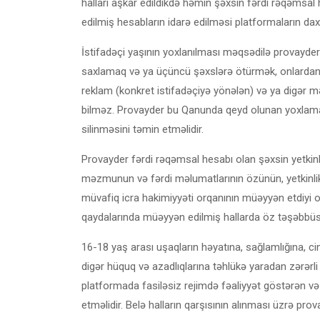
halları aşkar edildikdə həmin şəxsin fərdi rəqəmsal 
edilmiş hesabların idarə edilməsi platformaların dax
İstifadəçi yaşının yoxlanılması məqsədilə provayder
saxlamaq və ya üçüncü şəxslərə ötürmək, onlardan 
reklam (konkret istifadəçiyə yönələn) və ya digər mə
bilməz. Provayder bu Qanunda qeyd olunan yoxlama 
silinməsini təmin etməlidir.
Provayder fərdi rəqəmsal hesabı olan şəxsin yetkinl
məzmunun və fərdi məlumatlarının özünün, yetkinli
müvafiq icra hakimiyyəti orqanının müəyyən etdiyi 
qaydalarında müəyyən edilmiş hallarda öz təşəbbüsü 
16-18 yaş arası uşaqların həyatına, sağlamlığına, c
digər hüquq və azadlıqlarına təhlükə yaradan zərərl
platformada fasiləsiz rejimdə fəaliyyət göstərən və
etməlidir. Belə halların qarşısının alınması üzrə p