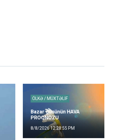
ÖLKƏ / MÜXTƏLİF
Bazar gününün HAVA
PROQNOZU
8/8/2026 12:28:55 PM