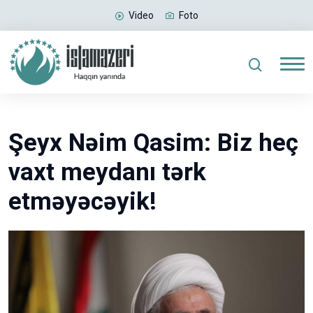
Video
Foto
Şeyx Nəim Qasim: Biz heç
vaxt meydanı tərk
etməyəcəyik!