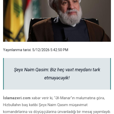
Yayınlanma tarixi: 5/12/2026 5:42:50 PM
Şeyx Nəim Qasim: Biz heç vaxt meydanı tərk
etməyəcəyik!
İslamazeri.com
xəbər verir ki, "Əl-Manar"ın məlumatına görə,
Hizbullahın baş katibi Şeyx Naim Qasım müqavimət
komandirlərinə və döyüşçülərinə ünvanladığı bir mesaj yayımlayıb.