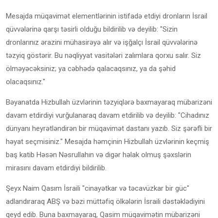
Mesajda müqavimət elementlərinin istifadə etdiyi dronların İsrail
qüvvələrinə qarşı təsirli olduğu bildirilib və deyilib: "Sizin
dronlarınız ərazini mühasirəyə alır və işğalçı İsrail qüvvələrinə
təzyiq göstərir. Bu nəqliyyat vasitələri zalımlara qorxu salır. Siz
ölməyəcəksiniz; ya cəbhədə qalacaqsınız, ya da şəhid
olacaqsınız."
Bəyanatda Hizbullah üzvlərinin təzyiqlərə baxmayaraq mübarizəni
davam etdirdiyi vurğulanaraq davam etdirilib və deyilib: "Cihadınız
dünyanı heyrətləndirən bir müqavimət dastanı yazıb. Siz şərəfli bir
həyat seçmisiniz." Mesajda həmçinin Hizbullah üzvlərinin keçmiş
baş katib Həsən Nəsrullahın və digər həlak olmuş şəxslərin
mirasını davam etdirdiyi bildirilib.
Şeyx Naim Qasım İsraili "cinayətkar və təcavüzkar bir güc"
adlandıraraq ABŞ və bəzi müttəfiq ölkələrin İsraili dəstəklədiyini
qeyd edib. Buna baxmayaraq, Qasim müqavimətin mübarizəni