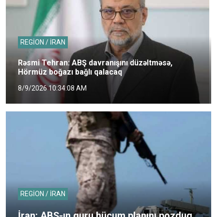
REGİON / İRAN
Rəsmi Tehran: ABŞ davranışını düzəltməsə,
Hörmüz boğazı bağlı qalacaq
8/9/2026 10:34:08 AM
REGİON / İRAN
İran: ABŞ-ın quru hücum planını pozduq