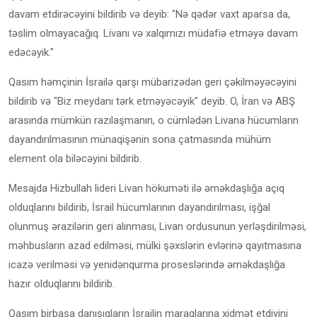
davam etdirəcəyini bildirib və deyib: "Nə qədər vaxt aparsa da,
təslim olmayacağıq. Livanı və xalqımızı müdafiə etməyə davam
edəcəyik."
Qasım həmçinin İsrailə qarşı mübarizədən geri çəkilməyəcəyini
bildirib və "Biz meydanı tərk etməyəcəyik" deyib. O, İran və ABŞ
arasında mümkün razılaşmanın, o cümlədən Livana hücumların
dayandırılmasının münaqişənin sona çatmasında mühüm
element ola biləcəyini bildirib.
Mesajda Hizbullah lideri Livan hökuməti ilə əməkdaşlığa açıq
olduqlarını bildirib, İsrail hücumlarının dayandırılması, işğal
olunmuş ərazilərin geri alınması, Livan ordusunun yerləşdirilməsi,
məhbusların azad edilməsi, mülki şəxslərin evlərinə qayıtmasına
icazə verilməsi və yenidənqurma proseslərində əməkdaşlığa
hazır olduqlarını bildirib.
Qasım birbaşa danışıqların İsrailin maraqlarına xidmət etdiyini