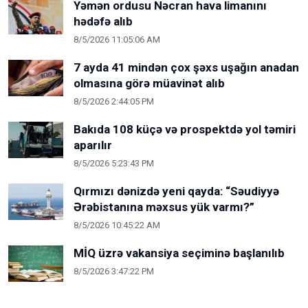
Yəmən ordusu Nəcran hava limanını
hədəfə alıb
8/5/2026 11:05:06 AM
7 ayda 41 mindən çox şəxs uşağın anadan
olmasına görə müavinət alıb
8/5/2026 2:44:05 PM
Bakıda 108 küçə və prospektdə yol təmiri
aparılır
8/5/2026 5:23:43 PM
Qırmızı dənizdə yeni qayda: “Səudiyyə
Ərəbistanına məxsus yük varmı?”
8/5/2026 10:45:22 AM
MİQ üzrə vakansiya seçiminə başlanılıb
8/5/2026 3:47:22 PM