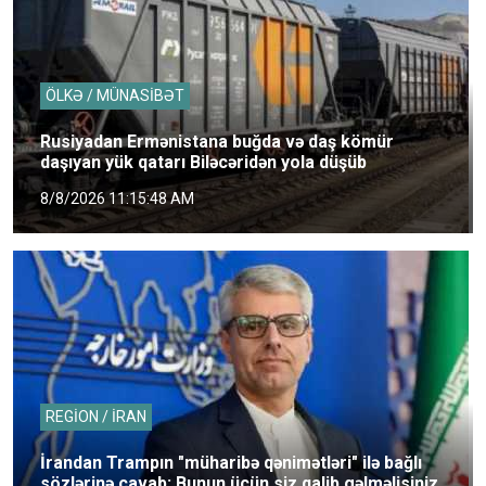
ÖLKƏ / MÜNASİBƏT
Rusiyadan Ermənistana buğda və daş kömür
daşıyan yük qatarı Biləcəridən yola düşüb
8/8/2026 11:15:48 AM
REGİON / İRAN
İrandan Trampın "müharibə qənimətləri" ilə bağlı
sözlərinə cavab: Bunun üçün siz qalib gəlməlisiniz