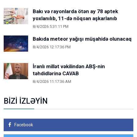
Bakı və rayonlarda ötən ay 78 aptek
yoxlanılıb, 11-də nöqsan aşkarlanıb
8/4/2026 5:31:11 PM
Bakıda meteor yağışı müşahidə olunacaq
8/4/2026 12:17:36 PM
İranlı millət vəkilindən ABŞ-nin
təhdidlərinə CAVAB
8/4/2026 11:17:36 AM
BİZİ İZLƏYİN
Facebook