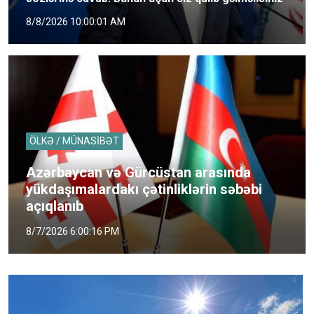
8/8/2026 10:00:01 AM
ÖLKƏ / MÜNASİBƏT
Azərbaycan və Gürcüstan arasında
yükdaşımalardakı çətinliklərin səbəbi
açıqlanıb
8/7/2026 6:00:16 PM