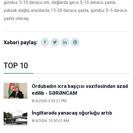
gündüz 5-10 dərəcə isti, dağlarda gecə 5-10 dərəcə şaxta,
yüksək dağlıq ərazilərdə 15-20 dərəcə şaxta, gündüz 0-5 dərəcə
şaxta olacaq.
Xəbəri paylaş:
TOP 10
Ordubadın icra başçısı vəzifəsindən azad
edilib - SƏRƏNCAM
8/4/2026 3:33:21 PM
İngiltərədə yanacaq oğurluğu artıb
8/4/2026 10:50:01 AM