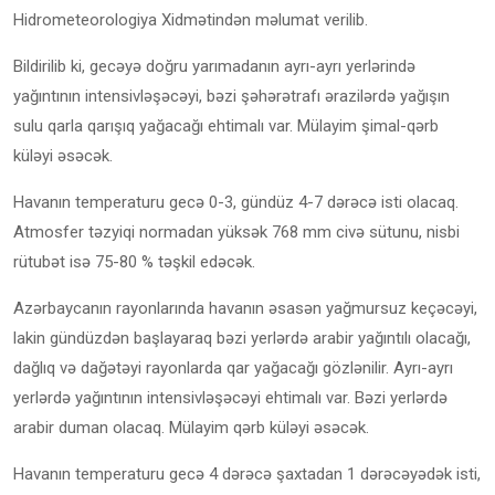
Hidrometeorologiya Xidmətindən məlumat verilib.
Bildirilib ki, gecəyə doğru yarımadanın ayrı-ayrı yerlərində
yağıntının intensivləşəcəyi, bəzi şəhərətrafı ərazilərdə yağışın
sulu qarla qarışıq yağacağı ehtimalı var. Mülayim şimal-qərb
küləyi əsəcək.
Havanın temperaturu gecə 0-3, gündüz 4-7 dərəcə isti olacaq.
Atmosfer təzyiqi normadan yüksək 768 mm civə sütunu, nisbi
rütubət isə 75-80 % təşkil edəcək.
Azərbaycanın rayonlarında havanın əsasən yağmursuz keçəcəyi,
lakin gündüzdən başlayaraq bəzi yerlərdə arabir yağıntılı olacağı,
dağlıq və dağətəyi rayonlarda qar yağacağı gözlənilir. Ayrı-ayrı
yerlərdə yağıntının intensivləşəcəyi ehtimalı var. Bəzi yerlərdə
arabir duman olacaq. Mülayim qərb küləyi əsəcək.
Havanın temperaturu gecə 4 dərəcə şaxtadan 1 dərəcəyədək isti,