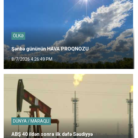
ÖLKƏ
Şənbə gününün HAVA PROQNOZU
8/7/2026 4:26:49 PM
DÜNYA / MARAQLI
ABŞ 40 ildən sonra ilk dəfə Səudiyyə