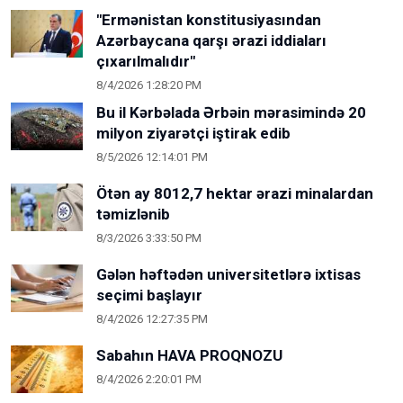
"Ermənistan konstitusiyasından
Azərbaycana qarşı ərazi iddiaları
çıxarılmalıdır"
8/4/2026 1:28:20 PM
Bu il Kərbəlada Ərbəin mərasimində 20
milyon ziyarətçi iştirak edib
8/5/2026 12:14:01 PM
Ötən ay 8012,7 hektar ərazi minalardan
təmizlənib
8/3/2026 3:33:50 PM
Gələn həftədən universitetlərə ixtisas
seçimi başlayır
8/4/2026 12:27:35 PM
Sabahın HAVA PROQNOZU
8/4/2026 2:20:01 PM