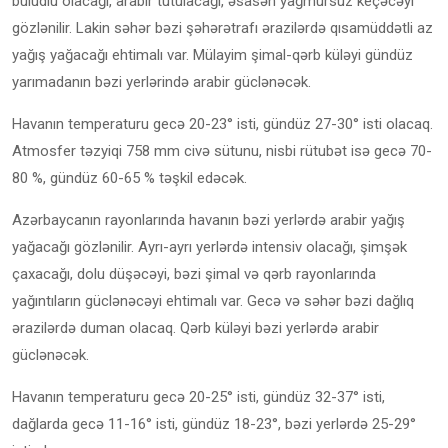
buludlu olacağı, arabir tutulacağı, əsasən yağmursuz keçəcəyi
gözlənilir. Lakin səhər bəzi şəhərətrafı ərazilərdə qısamüddətli az
yağış yağacağı ehtimalı var. Mülayim şimal-qərb küləyi gündüz
yarımadanın bəzi yerlərində arabir güclənəcək.
Havanın temperaturu gecə 20-23° isti, gündüz 27-30° isti olacaq.
Atmosfer təzyiqi 758 mm civə sütunu, nisbi rütubət isə gecə 70-
80 %, gündüz 60-65 % təşkil edəcək.
Azərbaycanın rayonlarında havanın bəzi yerlərdə arabir yağış
yağacağı gözlənilir. Ayrı-ayrı yerlərdə intensiv olacağı, şimşək
çaxacağı, dolu düşəcəyi, bəzi şimal və qərb rayonlarında
yağıntıların güclənəcəyi ehtimalı var. Gecə və səhər bəzi dağlıq
ərazilərdə duman olacaq. Qərb küləyi bəzi yerlərdə arabir
güclənəcək.
Havanın temperaturu gecə 20-25° isti, gündüz 32-37° isti,
dağlarda gecə 11-16° isti, gündüz 18-23°, bəzi yerlərdə 25-29°