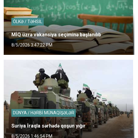
ÖLKƏ / TƏHSİL
MİQ üzrə vakansiya seçiminə başlanılıb
8/5/2026 3:47:22 PM
DÜNYA / HƏRBİ MÜNAQİŞƏLƏR
Suriya İraqla sərhədə qoşun yığır
8/5/2026 1:46:54 PM