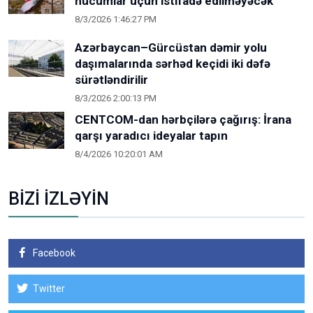
hücumlar üçün istifadə edilməyəcək
8/3/2026 1:46:27 PM
Azərbaycan–Gürcüstan dəmir yolu
daşımalarında sərhəd keçidi iki dəfə
sürətləndirilir
8/3/2026 2:00:13 PM
CENTCOM-dan hərbçilərə çağırış: İrana
qarşı yaradıcı ideyalar tapın
8/4/2026 10:20:01 AM
BİZİ İZLƏYİN
Facebook
Twitter