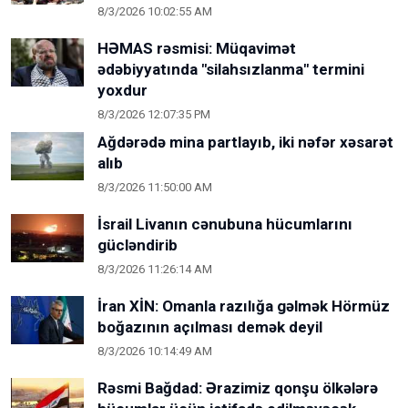
8/3/2026 10:02:55 AM
HƏMAS rəsmisi: Müqavimət
ədəbiyyatında "silahsızlanma" termini
yoxdur
8/3/2026 12:07:35 PM
Ağdərədə mina partlayıb, iki nəfər xəsarət
alıb
8/3/2026 11:50:00 AM
İsrail Livanın cənubuna hücumlarını
gücləndirib
8/3/2026 11:26:14 AM
İran XİN: Omanla razılığa gəlmək Hörmüz
boğazının açılması demək deyil
8/3/2026 10:14:49 AM
Rəsmi Bağdad: Ərazimiz qonşu ölkələrə