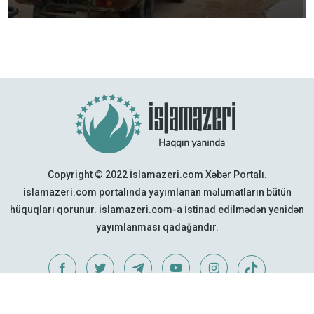
Copyright © 2022 İslamazeri.com Xəbər Portalı.
islamazeri.com portalında yayımlanan məlumatların bütün
hüquqları qorunur. islamazeri.com-a İstinad edilmədən yenidən
yayımlanması qadağandır.
Web Design:
Quattro Project