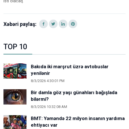
isti olacaq.
Xəbəri paylaş:
TOP 10
Bakıda iki marşrut üzrə avtobuslar
yenilənir
8/3/2026 4:30:01 PM
Bir damla göz yaşı günahları bağışlada
bilərmi?
8/3/2026 10:32:08 AM
BMT: Yəməndə 22 milyon insanın yardıma
ehtiyacı var