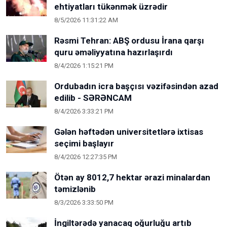
ehtiyatları tükənmək üzrədir
8/5/2026 11:31:22 AM
Rəsmi Tehran: ABŞ ordusu İrana qarşı
quru əməliyyatına hazırlaşırdı
8/4/2026 1:15:21 PM
Ordubadın icra başçısı vəzifəsindən azad
edilib - SƏRƏNCAM
8/4/2026 3:33:21 PM
Gələn həftədən universitetlərə ixtisas
seçimi başlayır
8/4/2026 12:27:35 PM
Ötən ay 8012,7 hektar ərazi minalardan
təmizlənib
8/3/2026 3:33:50 PM
İngiltərədə yanacaq oğurluğu artıb