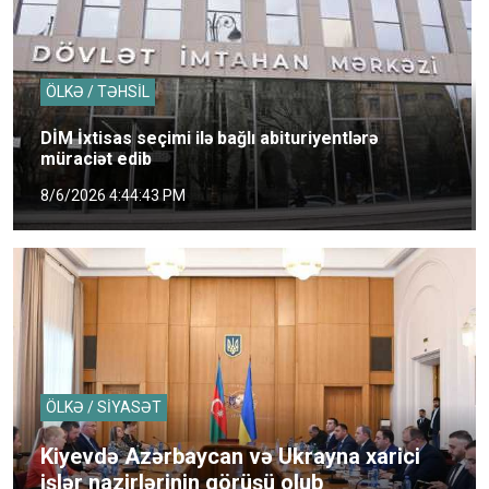
ÖLKƏ / TƏHSİL
DİM İxtisas seçimi ilə bağlı abituriyentlərə
müraciət edib
8/6/2026 4:44:43 PM
ÖLKƏ / SİYASƏT
Kiyevdə Azərbaycan və Ukrayna xarici
işlər nazirlərinin görüşü olub