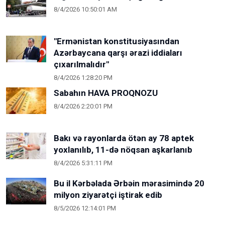
8/4/2026 10:50:01 AM
"Ermənistan konstitusiyasından
Azərbaycana qarşı ərazi iddiaları
çıxarılmalıdır"
8/4/2026 1:28:20 PM
Sabahın HAVA PROQNOZU
8/4/2026 2:20:01 PM
Bakı və rayonlarda ötən ay 78 aptek
yoxlanılıb, 11-də nöqsan aşkarlanıb
8/4/2026 5:31:11 PM
Bu il Kərbəlada Ərbəin mərasimində 20
milyon ziyarətçi iştirak edib
8/5/2026 12:14:01 PM