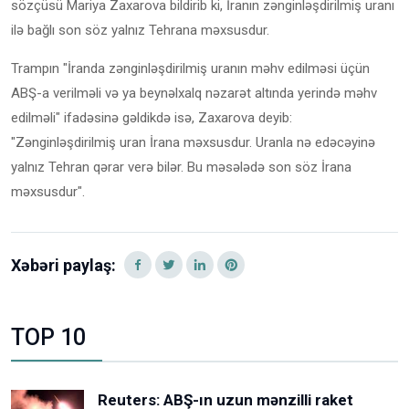
sözçüsü Mariya Zaxarova bildirib ki, İranın zənginləşdirilmiş uranı
ilə bağlı son söz yalnız Tehrana məxsusdur.
Trampın "İranda zənginləşdirilmiş uranın məhv edilməsi üçün
ABŞ-a verilməli və ya beynəlxalq nəzarət altında yerində məhv
edilməli" ifadəsinə gəldikdə isə, Zaxarova deyib:
"Zənginləşdirilmiş uran İrana məxsusdur. Uranla nə edəcəyinə
yalnız Tehran qərar verə bilər. Bu məsələdə son söz İrana
məxsusdur".
Xəbəri paylaş:
TOP 10
Reuters: ABŞ-ın uzun mənzilli raket