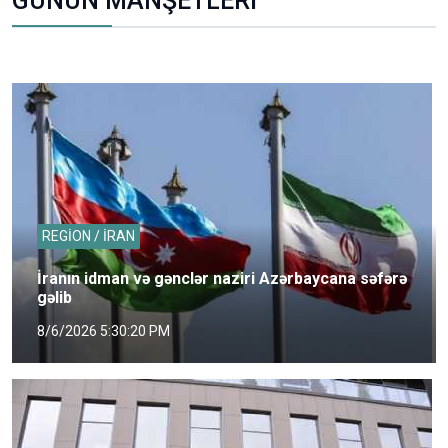
GÜNÜN MANŞETLERİ
REGİON / İRAN
İranın idman və gənclər naziri Azərbaycana səfərə
gəlib
8/6/2026 5:30:20 PM