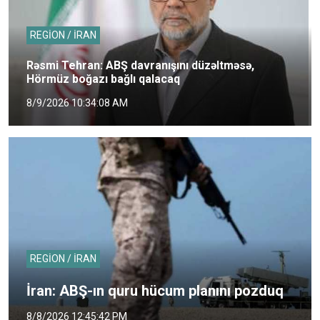
REGİON / İRAN
Rəsmi Tehran: ABŞ davranışını düzəltməsə,
Hörmüz boğazı bağlı qalacaq
8/9/2026 10:34:08 AM
REGİON / İRAN
İran: ABŞ-ın quru hücum planını pozduq
8/8/2026 12:45:42 PM