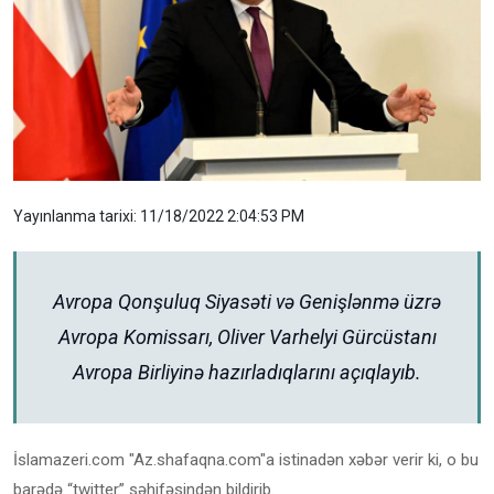
Yayınlanma tarixi: 11/18/2022 2:04:53 PM
Avropa Qonşuluq Siyasəti və Genişlənmə üzrə
Avropa Komissarı, Oliver Varhelyi Gürcüstanı
Avropa Birliyinə hazırladıqlarını açıqlayıb.
İslamazeri.com "Az.shafaqna.com"a istinadən xəbər verir ki, o bu
barədə “twitter” səhifəsindən bildirib.