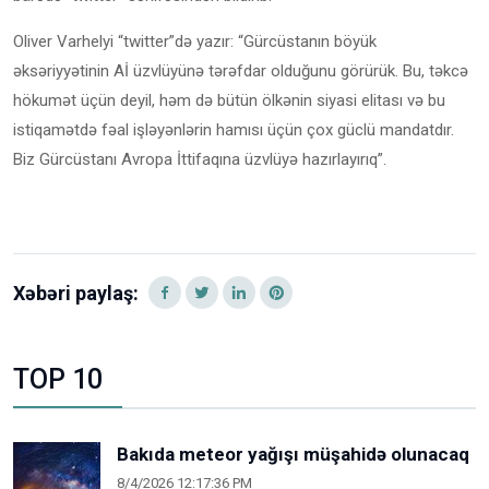
Oliver Varhelyi “twitter”də yazır: “Gürcüstanın böyük
əksəriyyətinin Aİ üzvlüyünə tərəfdar olduğunu görürük. Bu, təkcə
hökumət üçün deyil, həm də bütün ölkənin siyasi elitası və bu
istiqamətdə fəal işləyənlərin hamısı üçün çox güclü mandatdır.
Biz Gürcüstanı Avropa İttifaqına üzvlüyə hazırlayırıq”.
Xəbəri paylaş:
TOP 10
Bakıda meteor yağışı müşahidə olunacaq
8/4/2026 12:17:36 PM