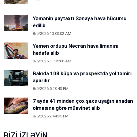
Yəmənin paytaxtı Sənaya hava hücumu
edilib
8/5/2026 10:33:02 AM
Yəmən ordusu Nəcran hava limanını
hədəfə alıb
8/5/2026 11:05:06 AM
Bakıda 108 küçə və prospektdə yol təmiri
aparılır
8/5/2026 5:23:43 PM
7 ayda 41 mindən çox şəxs uşağın anadan
olmasına görə müavinət alıb
8/5/2026 2:44:05 PM
BİZİ İZLƏYİN