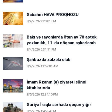
Sabahın HAVA PROQNOZU
8/4/2026 2:20:01 PM
Bakı və rayonlarda ötən ay 78 aptek
yoxlanılıb, 11-də nöqsan aşkarlanıb
8/4/2026 5:31:11 PM
Şahbuzda zəlzələ olub
8/4/2026 11:59:01 AM
İmam Rzanın (ə) ziyarəti sünni
kitablarında
8/5/2026 12:34:10 PM
Suriya İraqla sərhədə qoşun yığır
8/5/2026 1:46:54 PM