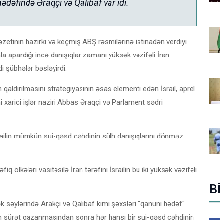
hədəfində Əraqçi və Qalibaf var idi.
zetinin hazırkı və keçmiş ABŞ rəsmilərinə istinadən verdiyi
a apardığı incə danışıqlar zamanı yüksək vəzifəli İran
di şübhələr bəsləyirdi.
 qaldırılmasını strategiyasının əsas elementi edən İsrail, aprel
 xarici işlər naziri Abbas Əraqçi və Parlament sədri
srailin mümkün sui-qəsd cəhdinin sülh danışıqlarını dönməz
 ölkələri vasitəsilə İran tərəfini İsrailin bu iki yüksək vəzifəli
B
ək səylərində Arakçi və Qalibaf kimi şəxsləri "qanuni hədəf"
arın sürət qazanmasından sonra hər hansı bir sui-qəsd cəhdinin