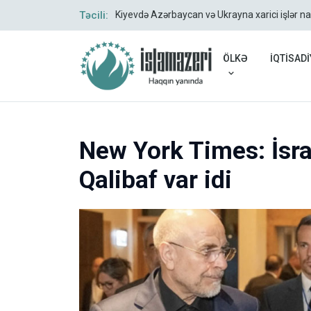
Təcili:
Kiyevdə Azərbaycan və Ukrayna xarici işlər na
ÖLKƏ
İQTİSADİ
New York Times: İsra
Qalibaf var idi