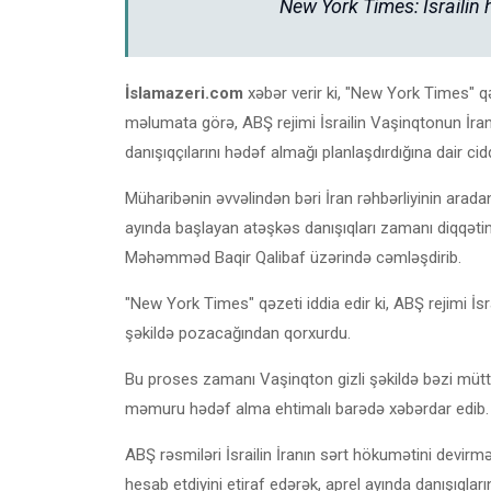
New York Times: İsrailin 
İslamazeri.com
xəbər verir ki, "New York Times" qə
məlumata görə, ABŞ rejimi İsrailin Vaşinqtonun İranl
danışıqçılarını hədəf almağı planlaşdırdığına dair cid
Müharibənin əvvəlindən bəri İran rəhbərliyinin aradan
ayında başlayan atəşkəs danışıqları zamanı diqqətini
Məhəmməd Baqir Qalibaf üzərində cəmləşdirib.
"New York Times" qəzeti iddia edir ki, ABŞ rejimi İ
şəkildə pozacağından qorxurdu.
Bu proses zamanı Vaşinqton gizli şəkildə bəzi müttəfiq
məmuru hədəf alma ehtimalı barədə xəbərdar edib.
ABŞ rəsmiləri İsrailin İranın sərt hökumətini devirm
hesab etdiyini etiraf edərək, aprel ayında danışıql