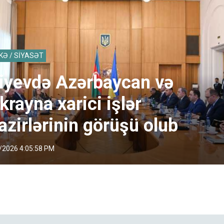
KƏ / SİYASƏT
iyevdə Azərbaycan və
krayna xarici işlər
azirlərinin görüşü olub
/2026 4:05:58 PM