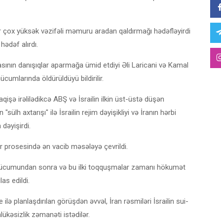
 çox yüksək vəzifəli məmuru aradan qaldırmağı hədəfləyirdi
 hədəf alırdı.
sının danışıqlar aparmağa ümid etdiyi Əli Laricani və Kamal
cumlarında öldürüldüyü bildirilir.
ə irəlilədikcə ABŞ və İsrailin ilkin üst-üstə düşən
ülh axtarışı" ilə İsrailin rejim dəyişikliyi və İranın hərbi
dəyişirdi.
qlar prosesində ən vacib məsələyə çevrildi.
a hücumundan sonra və bu ilki toqquşmalar zamanı hökumət
las edildi.
ə planlaşdırılan görüşdən əvvəl, İran rəsmiləri İsrailin sui-
ükəsizlik zəmanəti istədilər.