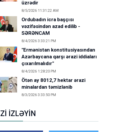
üzrədir
8/5/2026 11:31:22 AM
Ordubadın icra başçısı
vəzifəsindən azad edilib -
SƏRƏNCAM
8/4/2026 3:33:21 PM
"Ermənistan konstitusiyasından
Azərbaycana qarşı ərazi iddiaları
çıxarılmalıdır"
8/4/2026 1:28:20 PM
Ötən ay 8012,7 hektar ərazi
minalardan təmizlənib
8/3/2026 3:33:50 PM
İZİ İZLƏYİN