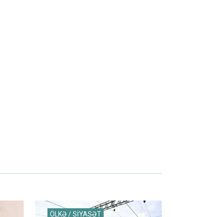
ÖLKƏ / SİYASƏT