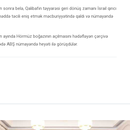
n sonra belə, Qalibafın təyyarəsi geri dönüş zamanı İsrail qırıcı
şhəddə təcili eniş etmək məcburiyyətində qaldı və nümayəndə
un ayında Hörmüz boğazının açılmasını hədəfləyən çərçivə
rədə ABŞ nümayəndə heyəti ilə görüşdülər.