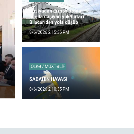
Rusiyadan Ermənistana
buğda daşıyan yük qatarı
Biləcəridən yola düşüb
8/6/2026 2:15:36 PM
ÖLKƏ / MÜXTƏLİF
SABAHIN HAVASI
8/6/2026 2:10:35 PM