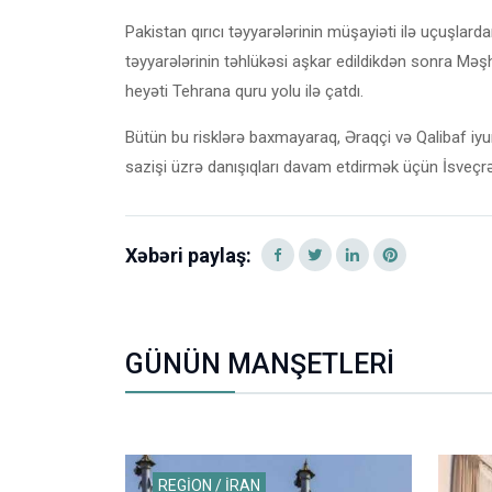
Pakistan qırıcı təyyarələrinin müşayiəti ilə uçuşlarda
təyyarələrinin təhlükəsi aşkar edildikdən sonra Mə
heyəti Tehrana quru yolu ilə çatdı.
Bütün bu risklərə baxmayaraq, Əraqçi və Qalibaf iy
sazişi üzrə danışıqları davam etdirmək üçün İsveç
Xəbəri paylaş:
GÜNÜN MANŞETLERİ
REGİON / İRAN