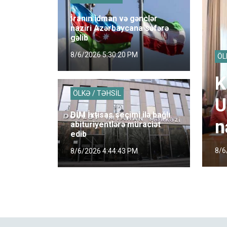
İranın idman və gənclər
naziri Azərbaycana səfərə
gəlib
8/6/2026 5:30:20 PM
ÖL
K
ÖLKƏ / TƏHSİL
U
DİM İxtisas seçimi ilə bağlı
n
abituriyentlərə müraciət
edib
8/6
8/6/2026 4:44:43 PM