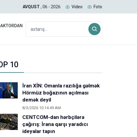
uğda daşıyan yük qatarı Biləcəridən yola düşüb
SAB
AVQUST
, 06 - 2026
Video
Foto
DAKTORDAN
OP 10
İran XİN: Omanla razılığa gəlmək
Hörmüz boğazının açılması
demək deyil
8/3/2026 10:14:49 AM
CENTCOM-dan hərbçilərə
çağırış: İrana qarşı yaradıcı
ideyalar tapın