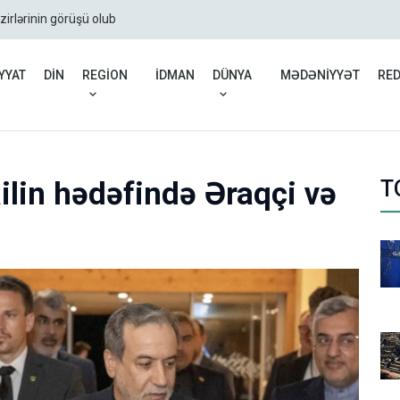
zirlərinin görüşü olub
Rusiyadan Ermənistana b
YYAT
DİN
REGİON
İDMAN
DÜNYA
MƏDƏNİYYƏT
RE
ilin hədəfində Əraqçi və
T