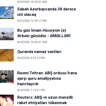
8/4/2026 10:20:01 AM
Sabah Azərbaycanda 38 dərəcə
isti olacaq
8/3/2026 12:39:17 PM
Bu gün İmam Hüseynin (ə)
Ərbəin günüdür - ƏMƏLLƏRİ
8/4/2026 10:00:01 AM
Quranda namaz vaxtları
8/4/2026 4:35:10 PM
Rəsmi Tehran: ABŞ ordusu İrana
qarşı quru əməliyyatına
hazırlaşırdı
8/4/2026 1:15:21 PM
Reuters: ABŞ-ın uzun mənzilli
raket ehtiyatları tükənmək