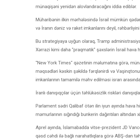
münaqişəni yenidən alovlandıracağını iddia ediblər.
Müharibənin ilkin mərhələsində İsrail mümkün qədər
və İranın dəniz və raket imkanlarını deyil, rəhbərliyini
Bu strategiyaya uyğun olaraq, Tramp administrasiya
Xərrazi kimi daha "praqmatik" şəxslərin İsrail hava hü
"New York Times" qəzetinin məlumatına görə, münaqiş
məqsədləri kəskin şəkildə fərqlənirdi və Vaşinqtonun "s
imkanlarının tamamilə məhv edilməsi israrı arasında 
İranlı danışıqçılar üçün təhlükəsizlik riskləri danışı
Parlament sədri Qalibaf ötən ilin iyun ayında hav
məmurlarının sığındığı bunkerin dağıntıları altından xi
Aprel ayında, İslamabadda vitse-prezident JD Vance il
qəsd cəhdi ilə bağlı narahatlıqlara görə ABŞ-dan təhl