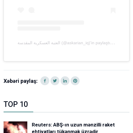
ا
لعتبة العسكرية المقدسة (@askarian_iq)'in paylaştığı bir gönderi
Xəbəri paylaş:
TOP 10
Reuters: ABŞ-ın uzun mənzilli raket
ehtiyatları tükənmək üzrədir