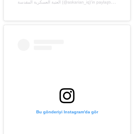
ا
لعتبة العسكرية المقدسة (@askarian_iq)'in paylaştığı bir gönderi
Bu gönderiyi Instagram'da gör