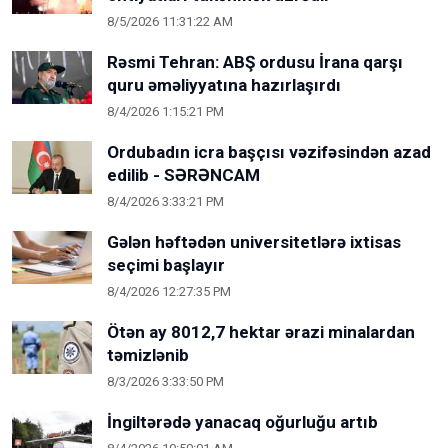
8/5/2026 11:31:22 AM
Rəsmi Tehran: ABŞ ordusu İrana qarşı
quru əməliyyatına hazırlaşırdı
8/4/2026 1:15:21 PM
Ordubadın icra başçısı vəzifəsindən azad
edilib - SƏRƏNCAM
8/4/2026 3:33:21 PM
Gələn həftədən universitetlərə ixtisas
seçimi başlayır
8/4/2026 12:27:35 PM
Ötən ay 8012,7 hektar ərazi minalardan
təmizlənib
8/3/2026 3:33:50 PM
İngiltərədə yanacaq oğurluğu artıb