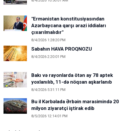
8/4/2026 10:50:01 AM
"Ermənistan konstitusiyasından
Azərbaycana qarşı ərazi iddiaları
çıxarılmalıdır"
8/4/2026 1:28:20 PM
Sabahın HAVA PROQNOZU
8/4/2026 2:20:01 PM
Bakı və rayonlarda ötən ay 78 aptek
yoxlanılıb, 11-də nöqsan aşkarlanıb
8/4/2026 5:31:11 PM
Bu il Kərbəlada Ərbəin mərasimində 20
milyon ziyarətçi iştirak edib
8/5/2026 12:14:01 PM