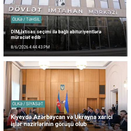
ÖLKƏ / TƏHSİL
DİM İxtisas seçimi ilə bağlı abituriyentlərə
müraciət edib
8/6/2026 4:44:43 PM
ÖLKƏ / SİYASƏT
Kiyevdə Azərbaycan və Ukrayna xarici
işlər nazirlərinin görüşü olub