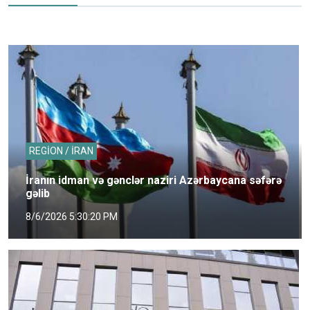
REGİON / İRAN
İranın idman və gənclər naziri Azərbaycana səfərə
gəlib
8/6/2026 5:30:20 PM