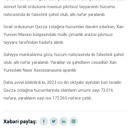
sionist İsrail ordusuna məxsus pilotsuz təyyarənin hücumu
nəticəsində iki fələstinli şəhid olub, altı nəfər yaralanıb.
İsrail ordusunun Qəzza zolağına hücumları davam edərkən, Xan
Yunisin Mavasi bölgəsindəki mülki çimərlik ərazisi pilotsuz
təyyarə tərəfindən hədəfə alınıb.
Səhiyyə mənbələrinə görə, hücum nəticəsində iki fələstinli şəhid
olub, altı nəfər yaralanıb. Yaralılar və şəhidlərin cəsədləri Xan
Yunisdəki Nasir Xəstəxanasına aparılıb.
Daha əvvəl bildirilirdi ki, 2023-cü ilin oktyabr ayından bəri İsrailin
Qəzza zolağına hücumlarında ölənlərin ümumi sayı 73.016
nəfərə, yaralıların sayı isə 173.265 nəfərə çatıb.
Xəbəri paylaş: