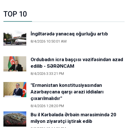
TOP 10
İngiltərədə yanacaq oğurluğu artıb
8/4/2026 10:50:01 AM
Ordubadın icra başçısı vəzifəsindən azad
edilib - SƏRƏNCAM
8/4/2026 3:33:21 PM
"Ermənistan konstitusiyasından
Azərbaycana qarşı ərazi iddiaları
çıxarılmalıdır"
8/4/2026 1:28:20 PM
Bu il Kərbəlada Ərbəin mərasimində 20
milyon ziyarətçi iştirak edib