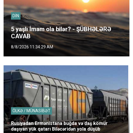
DİN
5 yaşlı İmam ola bilər? - ŞÜBHƏLƏRƏ
CAVAB
8/8/2026 11:34:29 AM
ÖLKƏ / MÜNASİBƏT
Rusiyadan Ermənistana buğda və daş kömür
daşıyan yük qatarı Biləcəridən yola düşüb