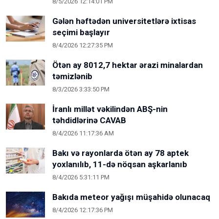
8/5/2026 12:14:01 PM
Gələn həftədən universitetlərə ixtisas
seçimi başlayır
8/4/2026 12:27:35 PM
Ötən ay 8012,7 hektar ərazi minalardan
təmizlənib
8/3/2026 3:33:50 PM
İranlı millət vəkilindən ABŞ-nin
təhdidlərinə CAVAB
8/4/2026 11:17:36 AM
Bakı və rayonlarda ötən ay 78 aptek
yoxlanılıb, 11-də nöqsan aşkarlanıb
8/4/2026 5:31:11 PM
Bakıda meteor yağışı müşahidə olunacaq
8/4/2026 12:17:36 PM