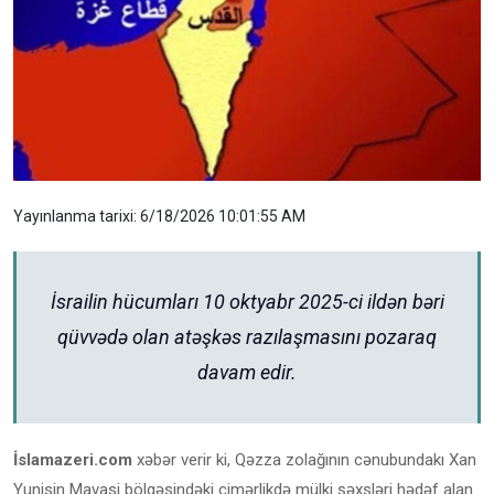
Yayınlanma tarixi: 6/18/2026 10:01:55 AM
İsrailin hücumları 10 oktyabr 2025-ci ildən bəri
qüvvədə olan atəşkəs razılaşmasını pozaraq
davam edir.
İslamazeri.com
xəbər verir ki, Qəzza zolağının cənubundakı Xan
Yunisin Mavasi bölgəsindəki çimərlikdə mülki şəxsləri hədəf alan