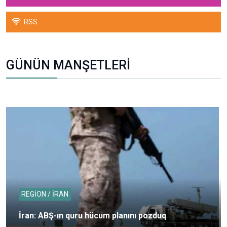
RSS
GÜNÜN MANŞETLERİ
REGİON / İRAN
İran: ABŞ-ın quru hücum planını pozduq