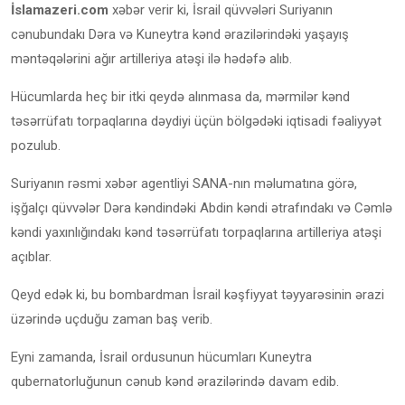
İslamazeri.com
xəbər verir ki, İsrail qüvvələri Suriyanın
cənubundakı Dəra və Kuneytra kənd ərazilərindəki yaşayış
məntəqələrini ağır artilleriya atəşi ilə hədəfə alıb.
Hücumlarda heç bir itki qeydə alınmasa da, mərmilər kənd
təsərrüfatı torpaqlarına dəydiyi üçün bölgədəki iqtisadi fəaliyyət
pozulub.
Suriyanın rəsmi xəbər agentliyi SANA-nın məlumatına görə,
işğalçı qüvvələr Dəra kəndindəki Abdin kəndi ətrafındakı və Cəmlə
kəndi yaxınlığındakı kənd təsərrüfatı torpaqlarına artilleriya atəşi
açıblar.
Qeyd edək ki, bu bombardman İsrail kəşfiyyat təyyarəsinin ərazi
üzərində uçduğu zaman baş verib.
Eyni zamanda, İsrail ordusunun hücumları Kuneytra
qubernatorluğunun cənub kənd ərazilərində davam edib.