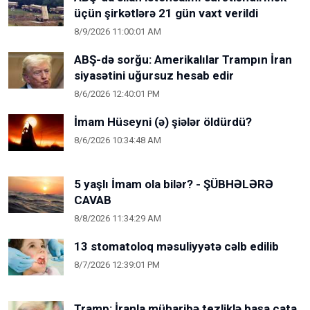
üçün şirkətlərə 21 gün vaxt verildi
8/9/2026 11:00:01 AM
ABŞ-də sorğu: Amerikalılar Trampın İran
siyasətini uğursuz hesab edir
8/6/2026 12:40:01 PM
İmam Hüseyni (ə) şiələr öldürdü?
8/6/2026 10:34:48 AM
5 yaşlı İmam ola bilər? - ŞÜBHƏLƏRƏ
CAVAB
8/8/2026 11:34:29 AM
13 stomatoloq məsuliyyətə cəlb edilib
8/7/2026 12:39:01 PM
Tramp: İranla müharibə tezliklə başa çata