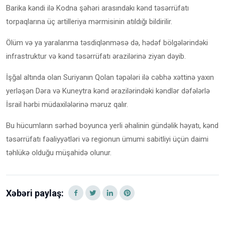
Barika kəndi ilə Kodna şəhəri arasındakı kənd təsərrüfatı
torpaqlarına üç artilleriya mərmisinin atıldığı bildirilir.
Ölüm və ya yaralanma təsdiqlənməsə də, hədəf bölgələrindəki
infrastruktur və kənd təsərrüfatı ərazilərinə ziyan dəyib.
İşğal altında olan Suriyanın Qolan təpələri ilə cəbhə xəttinə yaxın
yerləşən Dəra və Kuneytra kənd ərazilərindəki kəndlər dəfələrlə
İsrail hərbi müdaxilələrinə məruz qalır.
Bu hücumların sərhəd boyunca yerli əhalinin gündəlik həyatı, kənd
təsərrüfatı fəaliyyətləri və regionun ümumi sabitliyi üçün daimi
təhlükə olduğu müşahidə olunur.
Xəbəri paylaş: