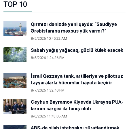
TOP 10
Qırmızı dənizdə yeni qayda: “Səudiyyə
Ərəbistanına məxsus yük varmı?”
8/5/2026 10:45:22 AM
Sabah yağış yağacaq, güclü külək əsəcək
8/5/2026 1:24:26 PM
İsrail Qəzzaya tank, artilleriya və pilotsuz
təyyarələrlə hücumlar həyata keçirir
8/7/2026 1:32:40 PM
Ceyhun Bayramov Kiyevdə Ukrayna PUA-
larının sərgisi ilə tanış olub
8/6/2026 11:43:05 AM
ABŞ-da silah istehsalını sürətləndirmək