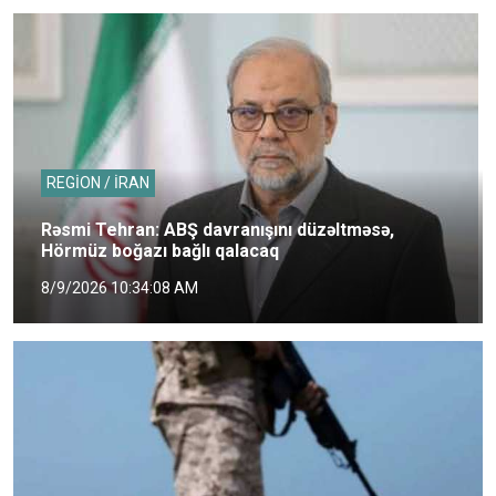
REGİON / İRAN
Rəsmi Tehran: ABŞ davranışını düzəltməsə,
Hörmüz boğazı bağlı qalacaq
8/9/2026 10:34:08 AM