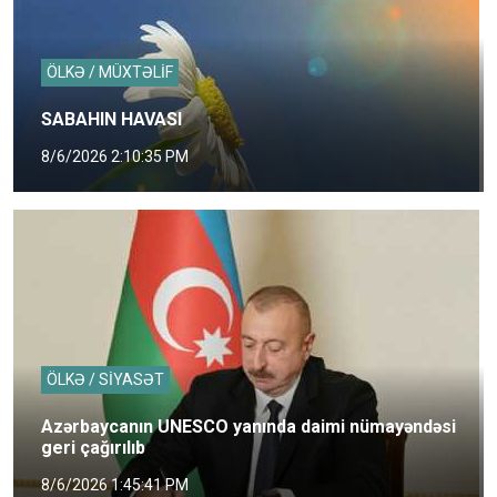
ÖLKƏ / MÜXTƏLİF
SABAHIN HAVASI
8/6/2026 2:10:35 PM
ÖLKƏ / SİYASƏT
Azərbaycanın UNESCO yanında daimi nümayəndəsi
geri çağırılıb
8/6/2026 1:45:41 PM