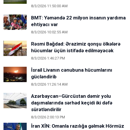
8/3/2026 11:50:00 AM
BMT: Yəməndə 22 milyon insanın yardıma
ehtiyacı var
8/3/2026 10:02:55 AM
Rəsmi Bağdad: Ərazimiz qonşu ölkələrə
hücumlar üçün istifadə edilməyəcək
8/3/2026 1:46:27 PM
İsrail Livanın cənubuna hücumlarını
gücləndirib
8/3/2026 11:26:14 AM
Azərbaycan–Gürcüstan dəmir yolu
daşımalarında sərhəd keçidi iki dəfə
sürətləndirilir
8/3/2026 2:00:13 PM
İran XİN: Omanla razılığa gəlmək Hörmüz