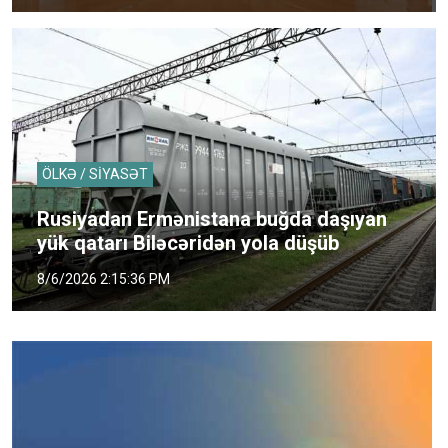
ÖLKƏ / SİYASƏT
Rusiyadan Ermənistana buğda daşıyan
yük qatarı Biləcəridən yola düşüb
8/6/2026 2:15:36 PM