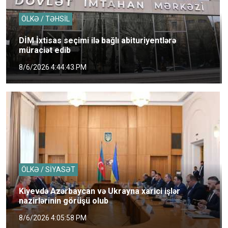
ÖLKƏ / TƏHSİL
DİM İxtisas seçimi ilə bağlı abituriyentlərə
müraciət edib
8/6/2026 4:44:43 PM
ÖLKƏ / SİYASƏT
Kiyevdə Azərbaycan və Ukrayna xarici işlər
nazirlərinin görüşü olub
8/6/2026 4:05:58 PM