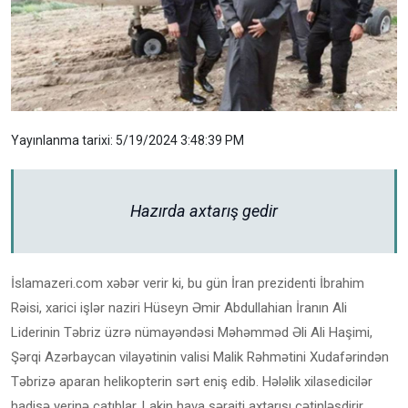
Yayınlanma tarixi: 5/19/2024 3:48:39 PM
Hazırda axtarış gedir
İslamazeri.com xəbər verir ki, bu gün İran prezidenti İbrahim
Rəisi, xarici işlər naziri Hüseyn Əmir Abdullahian İranın Ali
Liderinin Təbriz üzrə nümayəndəsi Məhəmməd Əli Ali Haşimi,
Şərqi Azərbaycan vilayətinin valisi Malik Rəhmətini Xudafərindən
Təbrizə aparan helikopterin sərt eniş edib. Hələlik xilasedicilər
hadisə yerinə çatıblar. Lakin hava şəraiti axtarışı çətinləşdirir.