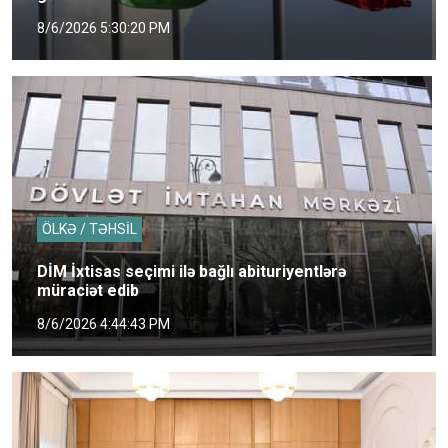
8/6/2026 5:30:20 PM
ÖLKƏ / TƏHSİL
DİM İxtisas seçimi ilə bağlı abituriyentlərə
müraciət edib
8/6/2026 4:44:43 PM