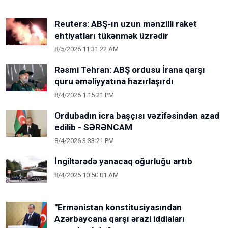
Reuters: ABŞ-ın uzun mənzilli raket
ehtiyatları tükənmək üzrədir
8/5/2026 11:31:22 AM
Rəsmi Tehran: ABŞ ordusu İrana qarşı
quru əməliyyatına hazırlaşırdı
8/4/2026 1:15:21 PM
Ordubadın icra başçısı vəzifəsindən azad
edilib - SƏRƏNCAM
8/4/2026 3:33:21 PM
İngiltərədə yanacaq oğurluğu artıb
8/4/2026 10:50:01 AM
"Ermənistan konstitusiyasından
Azərbaycana qarşı ərazi iddiaları