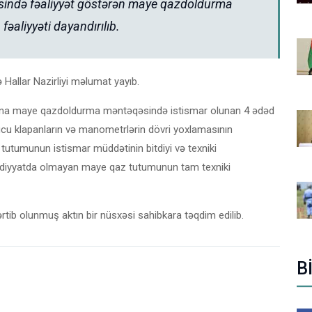
sində fəaliyyət göstərən maye qazdoldurma
fəaliyyəti dayandırılıb.
 Hallar Nazirliyi məlumat yayıb.
oğluna maye qazdoldurma məntəqəsində istismar olunan 4 ədəd
u klapanların və manometrlərin dövri yoxlamasının
tutumunun istismar müddətinin bitdiyi və texniki
eydiyyatda olmayan maye qaz tutumunun tam texniki
tib olunmuş aktın bir nüsxəsi sahibkara təqdim edilib.
B