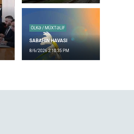
ÖLKƏ / MÜXTƏLİF
SABAHIN HAVASI
8/6/2026 2:10:35 PM