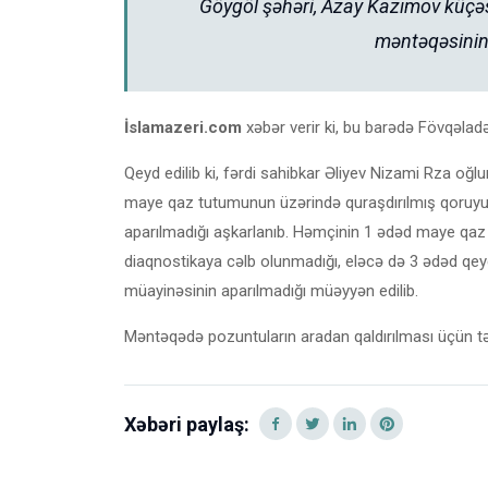
Göygöl şəhəri, Azay Kazımov küçə
məntəqəsinin 
İslamazeri.com
xəbər verir ki, bu barədə Fövqəladə
Qeyd edilib ki, fərdi sahibkar Əliyev Nizami Rza 
maye qaz tutumunun üzərində quraşdırılmış qoruyuc
aparılmadığı aşkarlanıb. Həmçinin 1 ədəd maye qaz 
diaqnostikaya cəlb olunmadığı, eləcə də 3 ədəd q
müayinəsinin aparılmadığı müəyyən edilib.
Məntəqədə pozuntuların aradan qaldırılması üçün tər
Xəbəri paylaş: