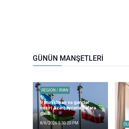
GÜNÜN MANŞETLERİ
REGİON / İRAN
İranın idman və gənclər
naziri Azərbaycana səfərə
gəlib
8/6/2026 5:30:20 PM
ÖL