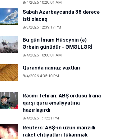
8/4/2026 10:20:01 AM
Sabah Azərbaycanda 38 dərəcə
isti olacaq
8/3/2026 12:39:17 PM
Bu gün İmam Hüseynin (ə)
Ərbəin günüdür - ƏMƏLLƏRİ
8/4/2026 10:00:01 AM
Quranda namaz vaxtları
8/4/2026 4:35:10 PM
Rəsmi Tehran: ABŞ ordusu İrana
qarşı quru əməliyyatına
hazırlaşırdı
8/4/2026 1:15:21 PM
Reuters: ABŞ-ın uzun mənzilli
raket ehtiyatları tükənmək