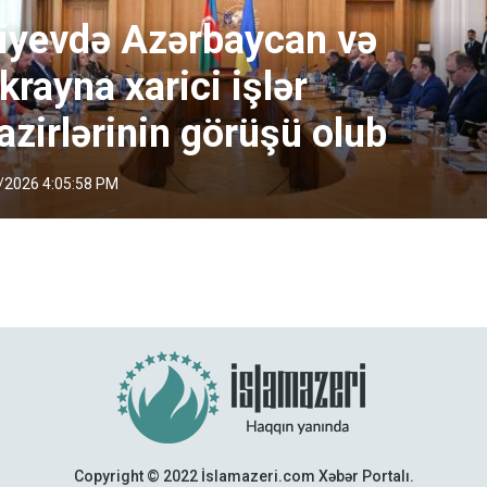
iyevdə Azərbaycan və
krayna xarici işlər
azirlərinin görüşü olub
/2026 4:05:58 PM
Copyright © 2022 İslamazeri.com Xəbər Portalı.