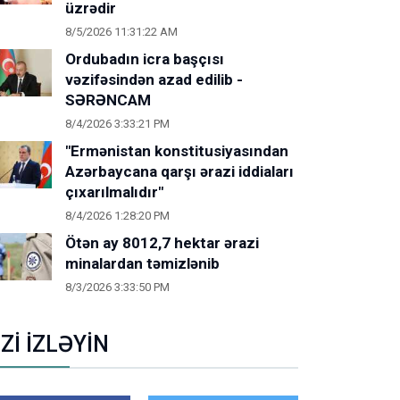
üzrədir
8/5/2026 11:31:22 AM
Ordubadın icra başçısı
vəzifəsindən azad edilib -
SƏRƏNCAM
8/4/2026 3:33:21 PM
"Ermənistan konstitusiyasından
Azərbaycana qarşı ərazi iddiaları
çıxarılmalıdır"
8/4/2026 1:28:20 PM
Ötən ay 8012,7 hektar ərazi
minalardan təmizlənib
8/3/2026 3:33:50 PM
İZİ İZLƏYİN