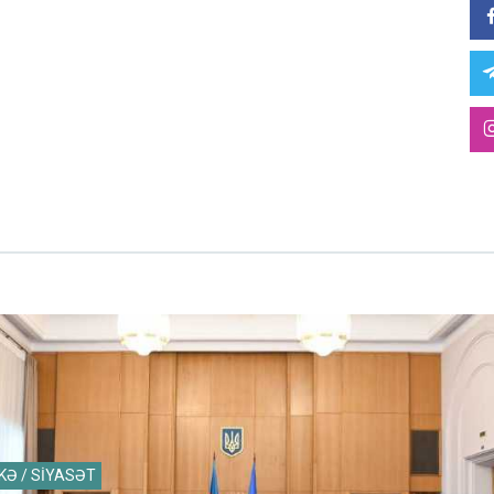
KƏ / SİYASƏT