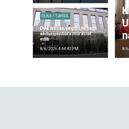
K
ÖLKƏ / TƏHSİL
U
DİM İxtisas seçimi ilə bağlı
n
abituriyentlərə müraciət
edib
8/6
8/6/2026 4:44:43 PM