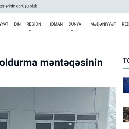
zirlərinin görüşü olub
Rusiyadan Ermənistana b
YYAT
DİN
REGİON
İDMAN
DÜNYA
MƏDƏNİYYƏT
RE
oldurma məntəqəsinin
T