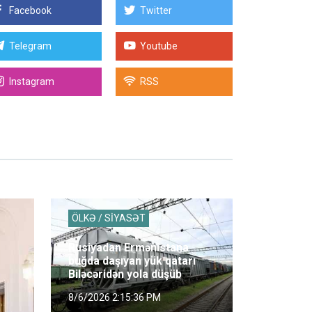
Facebook
Twitter
Telegram
Youtube
Instagram
RSS
ÖLKƏ / SİYASƏT
Rusiyadan Ermənistana
buğda daşıyan yük qatarı
Biləcəridən yola düşüb
8/6/2026 2:15:36 PM