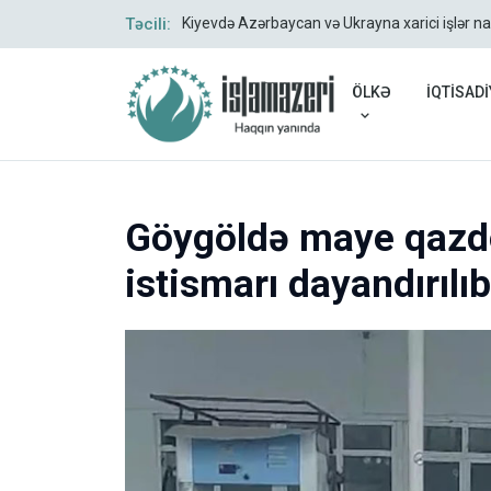
Təcili:
Kiyevdə Azərbaycan və Ukrayna xarici işlər na
ÖLKƏ
İQTİSADİ
Göygöldə maye qazd
istismarı dayandırılıb