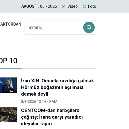
uğda daşıyan yük qatarı Biləcəridən yola düşüb
SAB
AVQUST
, 06 - 2026
Video
Foto
DAKTORDAN
OP 10
İran XİN: Omanla razılığa gəlmək
Hörmüz boğazının açılması
demək deyil
8/3/2026 10:14:49 AM
CENTCOM-dan hərbçilərə
çağırış: İrana qarşı yaradıcı
ideyalar tapın