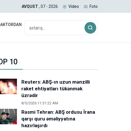
ə cəlb edilib
Yəmə
AVQUST
, 07 - 2026
Video
Foto
DAKTORDAN
OP 10
Reuters: ABŞ-ın uzun mənzilli
raket ehtiyatları tükənmək
üzrədir
8/5/2026 11:31:22 AM
Rəsmi Tehran: ABŞ ordusu İrana
qarşı quru əməliyyatına
hazırlaşırdı