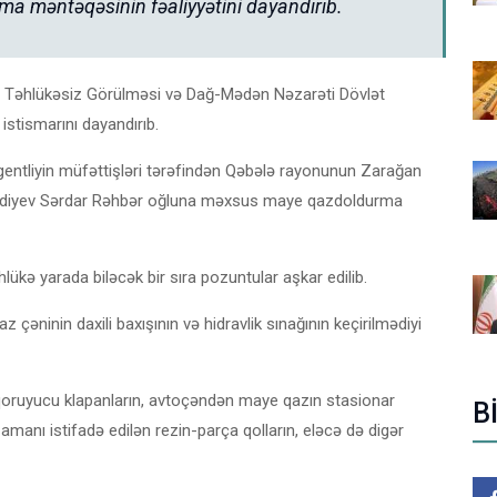
 məntəqəsinin fəaliyyətini dayandırıb.
in Təhlükəsiz Görülməsi və Dağ-Mədən Nəzarəti Dövlət
stismarını dayandırıb.
Agentliyin müfəttişləri tərəfindən Qəbələ rayonunun Zarağan
Mehdiyev Sərdar Rəhbər oğluna məxsus maye qazdoldurma
ükə yarada biləcək bir sıra pozuntular aşkar edilib.
çəninin daxili baxışının və hidravlik sınağının keçirilmədiyi
qoruyucu klapanların, avtoçəndən maye qazın stasionar
B
manı istifadə edilən rezin-parça qolların, eləcə də digər