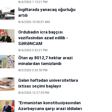
8/4/2026 1:15:21 PM
İngiltərədə yanacaq oğurluğu
artıb
8/4/2026 10:50:01 AM
Ordubadın icra başçısı
vəzifəsindən azad edilib -
SƏRƏNCAM
8/4/2026 3:33:21 PM
Ötən ay 8012,7 hektar ərazi
minalardan təmizlənib
8/3/2026 3:33:50 PM
Gələn həftədən universitetlərə
ixtisas seçimi başlayır
8/4/2026 12:27:35 PM
"Ermənistan konstitusiyasından
Azərbaycana qarşı ərazi iddiaları