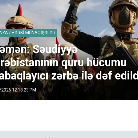
NYA / HƏRBİ MÜNAQİŞƏLƏR
əmən: Səudiyyə
rəbistanının quru hücumu
abaqlayıcı zərbə ilə dəf edild
/2026 12:18:23 PM