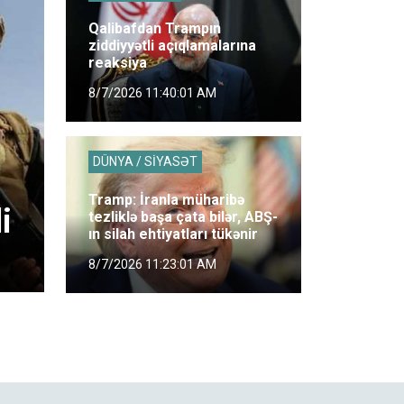
Qalibafdan Trampın
ziddiyyətli açıqlamalarına
reaksiya
8/7/2026 11:40:01 AM
DÜNYA / SİYASƏT
Tramp: İranla müharibə
i
tezliklə başa çata bilər, ABŞ-
ın silah ehtiyatları tükənir
8/7/2026 11:23:01 AM