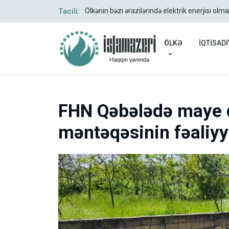
yata keçirir
Təcili:
Ölkənin bəzi ərazilərində elektrik enerjisi ol
ÖLKƏ
İQTİSADİ
FHN Qəbələdə maye 
məntəqəsinin fəaliyy