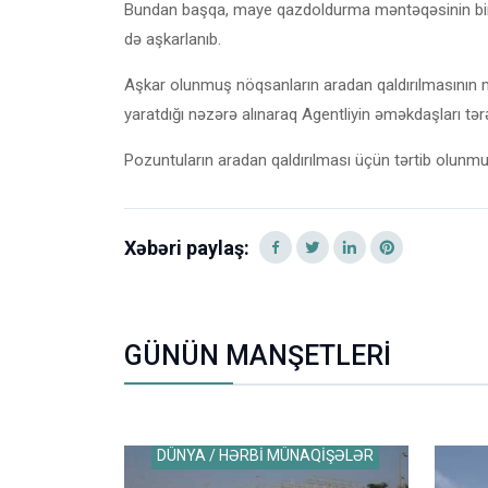
Bundan başqa, maye qazdoldurma məntəqəsinin bina
də aşkarlanıb.
Aşkar olunmuş nöqsanların aradan qaldırılmasının 
yaratdığı nəzərə alınaraq Agentliyin əməkdaşları tər
Pozuntuların aradan qaldırılması üçün tərtib olunmuş
Xəbəri paylaş:
GÜNÜN MANŞETLERİ
DÜNYA / HƏRBİ MÜNAQİŞƏLƏR