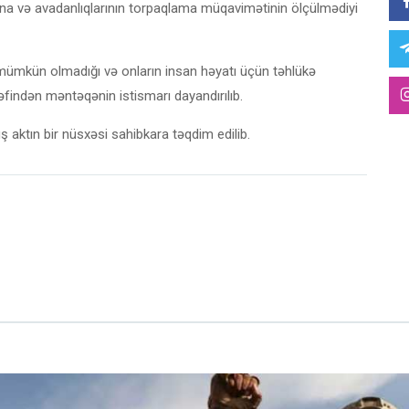
 və avadanlıqlarının torpaqlama müqavimətinin ölçülmədiyi
mümkün olmadığı və onların insan həyatı üçün təhlükə
əfindən məntəqənin istismarı dayandırılıb.
 aktın bir nüsxəsi sahibkara təqdim edilib.