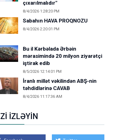
çıxarılmalıdır"
8/4/2026 1:28:20 PM
Sabahın HAVA PROQNOZU
8/4/2026 2:20:01 PM
Bu il Kərbəlada Ərbəin
mərasimində 20 milyon ziyarətçi
iştirak edib
8/5/2026 12:14:01 PM
İranlı millət vəkilindən ABŞ-nin
təhdidlərinə CAVAB
8/4/2026 11:17:36 AM
İZİ İZLƏYİN