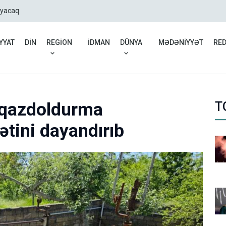
mayacaq
13 stomatoloq məsuliyyət
YYAT
DİN
REGİON
İDMAN
DÜNYA
MƏDƏNİYYƏT
RE
qazdoldurma
T
ətini dayandırıb