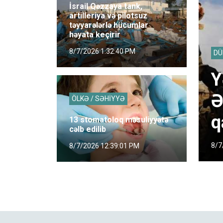
İsrail Qəzzaya tank,
artilleriya və pilotsuz
təyyarələrlə hücumlar
həyata keçirir
8/7/2026 1:32:40 PM
DÜ
Y
Ə
ÖLKƏ / SƏHİYYƏ
q
13 stomatoloq məsuliyyətə
cəlb edilib
8/7
8/7/2026 12:39:01 PM