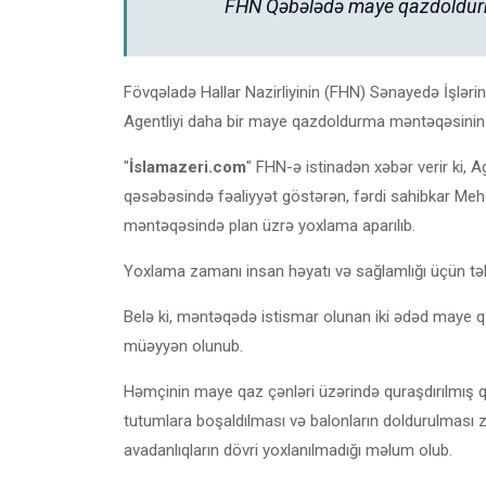
FHN Qəbələdə maye qazdoldurma
Fövqəladə Hallar Nazirliyinin (FHN) Sənayedə İşlər
Agentliyi daha bir maye qazdoldurma məntəqəsinin i
"
İslamazeri.com
" FHN-ə istinadən xəbər verir ki, 
qəsəbəsində fəaliyyət göstərən, fərdi sahibkar 
məntəqəsində plan üzrə yoxlama aparılıb.
Yoxlama zamanı insan həyatı və sağlamlığı üçün təhl
Belə ki, məntəqədə istismar olunan iki ədəd maye qaz 
müəyyən olunub.
Həmçinin maye qaz çənləri üzərində quraşdırılmış 
tutumlara boşaldılması və balonların doldurulması za
avadanlıqların dövri yoxlanılmadığı məlum olub.