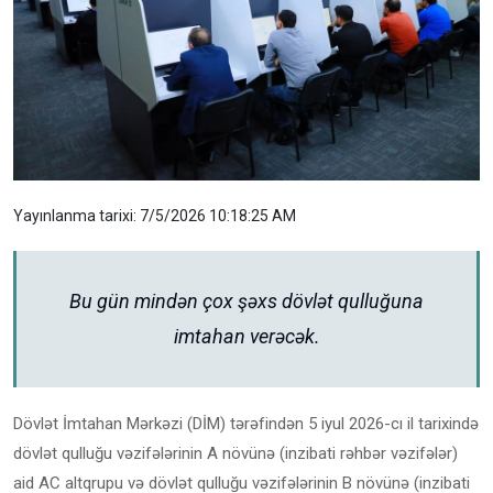
Yayınlanma tarixi: 7/5/2026 10:18:25 AM
Bu gün mindən çox şəxs dövlət qulluğuna
imtahan verəcək.
Dövlət İmtahan Mərkəzi (DİM) tərəfindən 5 iyul 2026-cı il tarixində
dövlət qulluğu vəzifələrinin A növünə (inzibati rəhbər vəzifələr)
aid AC altqrupu və dövlət qulluğu vəzifələrinin B növünə (inzibati