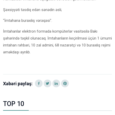
Şəxsiyyəti təsdiq edən sənədin əsli;
"İmtahana buraxılış vərəqəsi".
İmtahanlar elektron formada kompüterlər vasitəsilə Bakı
şəhərində təşkil olunacaq. İmtahanların keçirilməsi üçün 1 ümumi
imtahan rəhbəri, 10 zal admini, 68 nəzarətçi və 10 buraxılış rejimi
əməkdaşı ayrılıb.
Xəbəri paylaş:
TOP 10