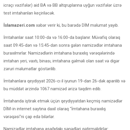
icraçı vəzifələr) aid BA və BB altqruplarına uyğun vəzifələr üzrə
test imtahanları keçiriləcək.
İslamazeri.com
xəbər verir ki, bu barədə DİM məlumat yayıb.
İmtahanlar saat 10:00-da və 16:00-da başlanır. Müvafiq olaraq
saat 09:45-dən və 15:45-dən sonra gələn namizədlər imtahana
buraxılmırlar. Namizədlərin imtahana buraxılış vərəqələrində
imtahan yeri, vaxtı, binası, imtahana gəlməli olan saat və digər
zəruri məlumatlar göstərilib.
İmtahanlara qeydiyyat 2026-cı il iyunun 19-dan 26-dək aparılıb və
bu müddət ərzində 1067 namizəd ərizə təqdim edib.
İmtahanda iştirak etmək üçün qeydiyyatdan keçmiş namizədlər
DİM-in internet saytına daxil olaraq "İmtahana buraxılış
vərəqəsi"ni çap edə bilərlər.
Namizədlər imtahana aşağıdakı sənədləri gətirməlidirlər: