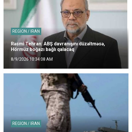
REGİON / İRAN
Rəsmi Tehran: ABŞ davranışını düzəltməsə,
Hörmüz boğazı bağlı qalacaq
8/9/2026 10:34:08 AM
REGİON / İRAN