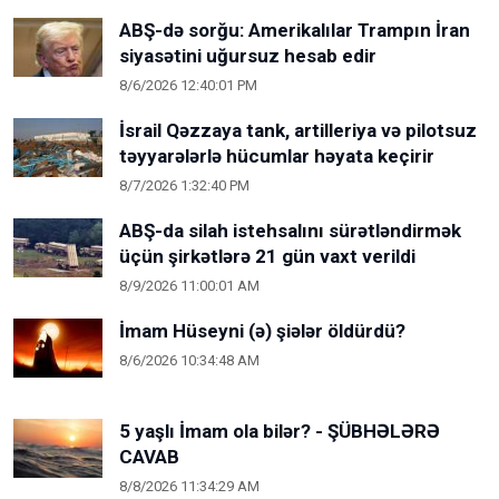
ABŞ-də sorğu: Amerikalılar Trampın İran
siyasətini uğursuz hesab edir
8/6/2026 12:40:01 PM
İsrail Qəzzaya tank, artilleriya və pilotsuz
təyyarələrlə hücumlar həyata keçirir
8/7/2026 1:32:40 PM
ABŞ-da silah istehsalını sürətləndirmək
üçün şirkətlərə 21 gün vaxt verildi
8/9/2026 11:00:01 AM
İmam Hüseyni (ə) şiələr öldürdü?
8/6/2026 10:34:48 AM
5 yaşlı İmam ola bilər? - ŞÜBHƏLƏRƏ
CAVAB
8/8/2026 11:34:29 AM