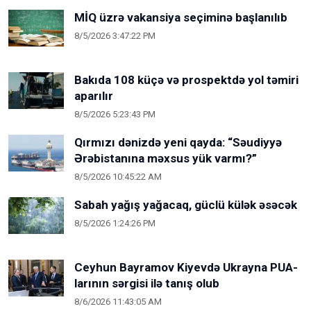
MİQ üzrə vakansiya seçiminə başlanılıb
8/5/2026 3:47:22 PM
Bakıda 108 küçə və prospektdə yol təmiri
aparılır
8/5/2026 5:23:43 PM
Qırmızı dənizdə yeni qayda: “Səudiyyə
Ərəbistanına məxsus yük varmı?”
8/5/2026 10:45:22 AM
Sabah yağış yağacaq, güclü külək əsəcək
8/5/2026 1:24:26 PM
Ceyhun Bayramov Kiyevdə Ukrayna PUA-
larının sərgisi ilə tanış olub
8/6/2026 11:43:05 AM