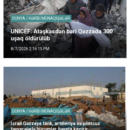
DÜNYA / HƏRBİ MÜNAQİŞƏLƏR
UNICEF: Atəşkəsdən bəri Qəzzada 300
uşaq öldürülüb
8/7/2026 2:16:15 PM
DÜNYA / HƏRBİ MÜNAQİŞƏLƏR
İsrail Qəzzaya tank, artilleriya və pilotsuz
təyyarələrlə hücumlar həyata keçirir