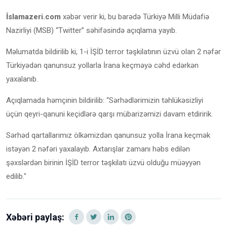
İslamazeri.com
xəbər verir ki, bu barədə Türkiyə Milli Müdafiə
Nazirliyi (MSB) “Twitter” səhifəsində açıqlama yayıb.
Məlumatda bildirilib ki, 1-i İŞİD terror təşkilatının üzvü olan 2 nəfər
Türkiyədən qanunsuz yollarla İrana keçməyə cəhd edərkən
yaxalanıb.
Açıqlamada həmçinin bildirilib: “Sərhədlərimizin təhlükəsizliyi
üçün qeyri-qanuni keçidlərə qarşı mübarizəmizi davam etdiririk.
Sərhəd qartallarımız ölkəmizdən qanunsuz yolla İrana keçmək
istəyən 2 nəfəri yaxalayıb. Axtarışlar zamanı həbs edilən
şəxslərdən birinin İŞİD terror təşkilatı üzvü olduğu müəyyən
edilib."
Xəbəri paylaş: