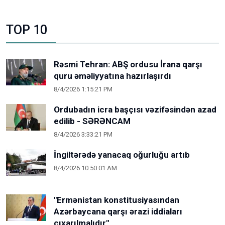
TOP 10
Rəsmi Tehran: ABŞ ordusu İrana qarşı
quru əməliyyatına hazırlaşırdı
8/4/2026 1:15:21 PM
Ordubadın icra başçısı vəzifəsindən azad
edilib - SƏRƏNCAM
8/4/2026 3:33:21 PM
İngiltərədə yanacaq oğurluğu artıb
8/4/2026 10:50:01 AM
"Ermənistan konstitusiyasından
Azərbaycana qarşı ərazi iddiaları
çıxarılmalıdır"