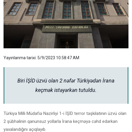
Yayınlanma tarixi: 5/9/2023 10:58:47 AM
Biri İŞİD üzvü olan 2 nəfər Türkiyədən İrana
keçmək istəyərkən tutuldu.
Türkiyə Milli Müdafiə Nazirliyi 1-i İŞİD terror təşkilatının üzvü olan
2 şübhəlinin qanunsuz yollarla İrana keçməyə cəhd edərkən
yaxalandığını açıqlayıb.