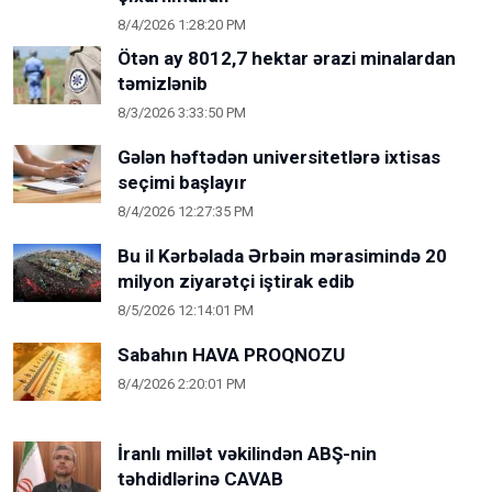
8/4/2026 1:28:20 PM
Ötən ay 8012,7 hektar ərazi minalardan
təmizlənib
8/3/2026 3:33:50 PM
Gələn həftədən universitetlərə ixtisas
seçimi başlayır
8/4/2026 12:27:35 PM
Bu il Kərbəlada Ərbəin mərasimində 20
milyon ziyarətçi iştirak edib
8/5/2026 12:14:01 PM
Sabahın HAVA PROQNOZU
8/4/2026 2:20:01 PM
İranlı millət vəkilindən ABŞ-nin
təhdidlərinə CAVAB