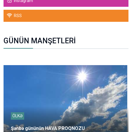
Instagram
RSS
GÜNÜN MANŞETLERİ
ÖLKƏ
Şənbə gününün HAVA PROQNOZU