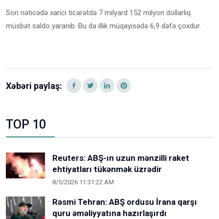
Son nəticədə xarici ticarətdə 7 milyard 152 milyon dollarlıq
müsbət saldo yaranıb. Bu da illik müqayisədə 6,9 dəfə çoxdur.
Xəbəri paylaş:
TOP 10
Reuters: ABŞ-ın uzun mənzilli raket
ehtiyatları tükənmək üzrədir
8/5/2026 11:31:22 AM
Rəsmi Tehran: ABŞ ordusu İrana qarşı
quru əməliyyatına hazırlaşırdı