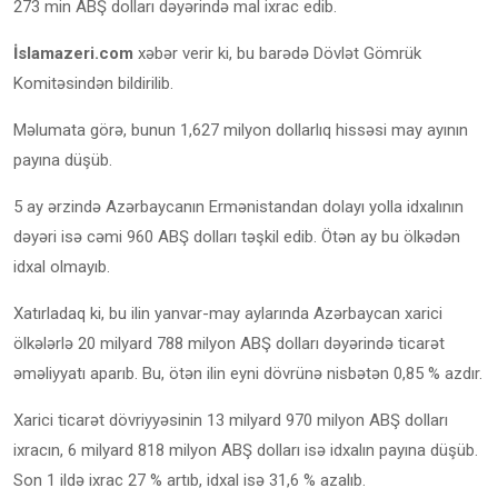
273 min ABŞ dolları dəyərində mal ixrac edib.
İslamazeri.com
xəbər verir ki, bu barədə Dövlət Gömrük
Komitəsindən bildirilib.
Məlumata görə, bunun 1,627 milyon dollarlıq hissəsi may ayının
payına düşüb.
5 ay ərzində Azərbaycanın Ermənistandan dolayı yolla idxalının
dəyəri isə cəmi 960 ABŞ dolları təşkil edib. Ötən ay bu ölkədən
idxal olmayıb.
Xatırladaq ki, bu ilin yanvar-may aylarında Azərbaycan xarici
ölkələrlə 20 milyard 788 milyon ABŞ dolları dəyərində ticarət
əməliyyatı aparıb. Bu, ötən ilin eyni dövrünə nisbətən 0,85 % azdır.
Xarici ticarət dövriyyəsinin 13 milyard 970 milyon ABŞ dolları
ixracın, 6 milyard 818 milyon ABŞ dolları isə idxalın payına düşüb.
Son 1 ildə ixrac 27 % artıb, idxal isə 31,6 % azalıb.