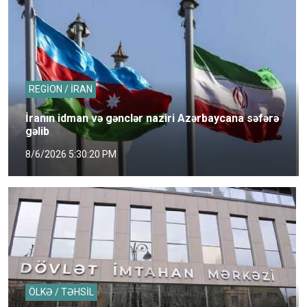
REGİON / İRAN
İranın idman və gənclər naziri Azərbaycana səfərə
gəlib
8/6/2026 5:30:20 PM
ÖLKƏ / TƏHSİL