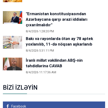
"Ermənistan konstitusiyasından
Azərbaycana qarşı ərazi iddiaları
çıxarılmalıdır"
8/4/2026 1:28:20 PM
Bakı və rayonlarda ötən ay 78 aptek
yoxlanılıb, 11-də nöqsan aşkarlanıb
8/4/2026 5:31:11 PM
İranlı millət vəkilindən ABŞ-nin
təhdidlərinə CAVAB
8/4/2026 11:17:36 AM
BİZİ İZLƏYİN
Facebook