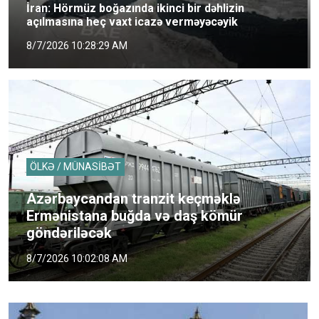
İran: Hörmüz boğazında ikinci bir dəhlizin
açılmasına heç vaxt icazə verməyəcəyik
8/7/2026 10:28:29 AM
ÖLKƏ / MÜNASİBƏT
Azərbaycandan tranzit keçməklə
Ermənistana buğda və daş kömür
göndəriləcək
8/7/2026 10:02:08 AM