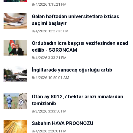
8/4/2026 1:15:21 PM
Gələn həftədən universitetlərə ixtisas
seçimi başlayır
8/4/2026 12:27:35 PM
Ordubadın icra başçısı vəzifəsindən azad
edilib - SƏRƏNCAM
8/4/2026 3:33:21 PM
İngiltərədə yanacaq oğurluğu artıb
8/4/2026 10:50:01 AM
Ötən ay 8012,7 hektar ərazi minalardan
təmizlənib
8/3/2026 3:33:50 PM
Sabahın HAVA PROQNOZU
8/4/2026 2:20:01 PM