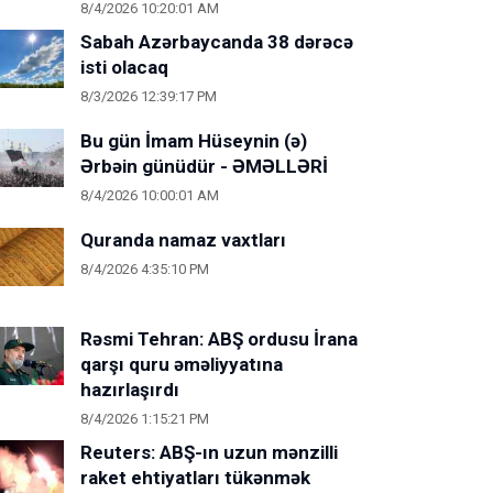
8/4/2026 10:20:01 AM
Sabah Azərbaycanda 38 dərəcə
isti olacaq
8/3/2026 12:39:17 PM
Bu gün İmam Hüseynin (ə)
Ərbəin günüdür - ƏMƏLLƏRİ
8/4/2026 10:00:01 AM
Quranda namaz vaxtları
8/4/2026 4:35:10 PM
Rəsmi Tehran: ABŞ ordusu İrana
qarşı quru əməliyyatına
hazırlaşırdı
8/4/2026 1:15:21 PM
Reuters: ABŞ-ın uzun mənzilli
raket ehtiyatları tükənmək