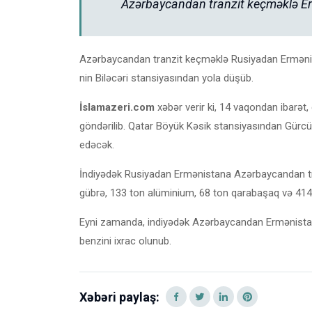
Azərbaycandan tranzit keçməklə Er
Azərbaycandan tranzit keçməklə Rusiyadan Ermənis
nin Biləcəri stansiyasından yola düşüb.
İslamazeri.com
xəbər verir ki, 14 vaqondan ibarət
göndərilib. Qatar Böyük Kəsik stansiyasından Gürc
edəcək.
İndiyədək Rusiyadan Ermənistana Azərbaycandan tra
gübrə, 133 ton alüminium, 68 ton qarabaşaq və 414 t
Eyni zamanda, indiyədək Azərbaycandan Ermənistan
benzini ixrac olunub.
Xəbəri paylaş: