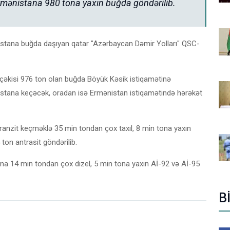
mənistana 980 tona yaxın buğda göndərilib.
tana buğda daşıyan qatar "Azərbaycan Dəmir Yolları" QSC-
, çəkisi 976 ton olan buğda Böyük Kəsik istiqamətinə
üstana keçəcək, oradan isə Ermənistan istiqamətində hərəkət
nzit keçməklə 35 min tondan çox taxıl, 8 min tona yaxın
on antrasit göndərilib.
a 14 min tondan çox dizel, 5 min tona yaxın Aİ-92 və Aİ-95
B