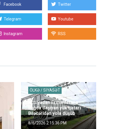
Facebook
Twitter
Telegram
Youtube
Instagram
RSS
ÖLKƏ / SİYASƏT
Rusiyadan Ermənistana
buğda daşıyan yük qatarı
Biləcəridən yola düşüb
8/6/2026 2:15:36 PM