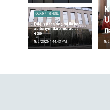
K
ÖLKƏ / TƏHSİL
U
DİM İxtisas seçimi ilə bağlı
n
abituriyentlərə müraciət
edib
8/6
8/6/2026 4:44:43 PM