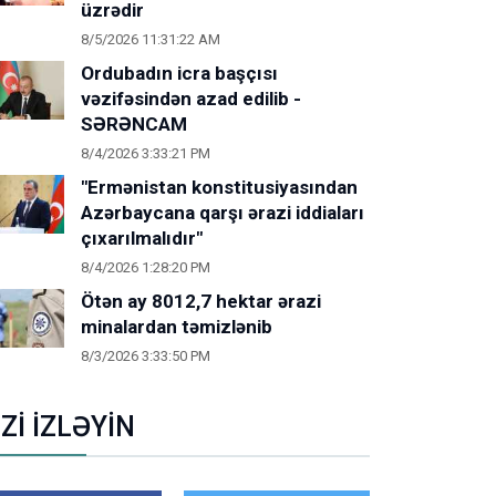
üzrədir
8/5/2026 11:31:22 AM
Ordubadın icra başçısı
vəzifəsindən azad edilib -
SƏRƏNCAM
8/4/2026 3:33:21 PM
"Ermənistan konstitusiyasından
Azərbaycana qarşı ərazi iddiaları
çıxarılmalıdır"
8/4/2026 1:28:20 PM
Ötən ay 8012,7 hektar ərazi
minalardan təmizlənib
8/3/2026 3:33:50 PM
İZİ İZLƏYİN