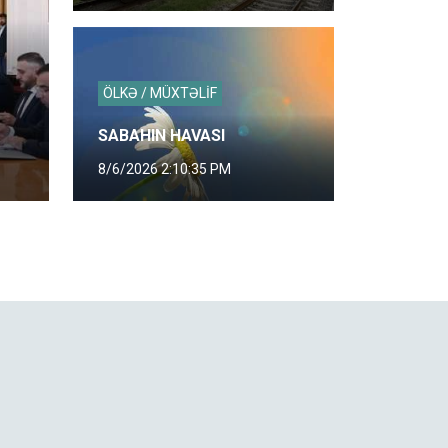
ÖLKƏ / MÜXTƏLİF
SABAHIN HAVASI
8/6/2026 2:10:35 PM