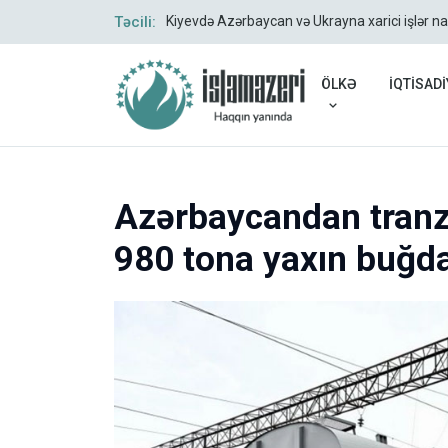
Təcili:
Kiyevdə Azərbaycan və Ukrayna xarici işlər na
ÖLKƏ
İQTİSADİ
Azərbaycandan tranz
980 tona yaxın buğda