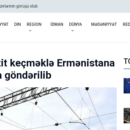
zirlərinin görüşü olub
Rusiyadan Ermənistana b
YYAT
DİN
REGİON
İDMAN
DÜNYA
MƏDƏNİYYƏT
RE
it keçməklə Ermənistana
T
 göndərilib