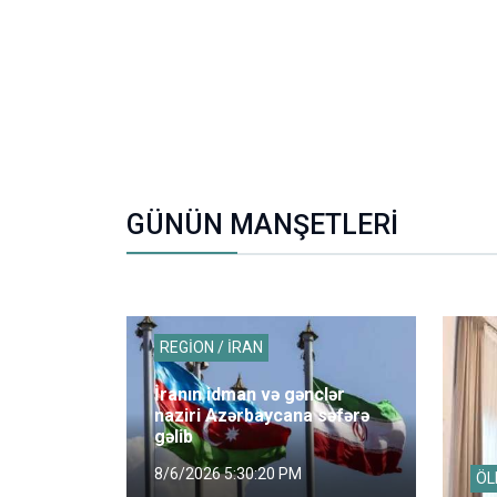
GÜNÜN MANŞETLERİ
REGİON / İRAN
İranın idman və gənclər
naziri Azərbaycana səfərə
gəlib
8/6/2026 5:30:20 PM
ÖL