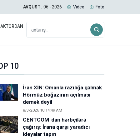
uğda daşıyan yük qatarı Biləcəridən yola düşüb
SAB
AVQUST
, 06 - 2026
Video
Foto
DAKTORDAN
OP 10
İran XİN: Omanla razılığa gəlmək
Hörmüz boğazının açılması
demək deyil
8/3/2026 10:14:49 AM
CENTCOM-dan hərbçilərə
çağırış: İrana qarşı yaradıcı
ideyalar tapın