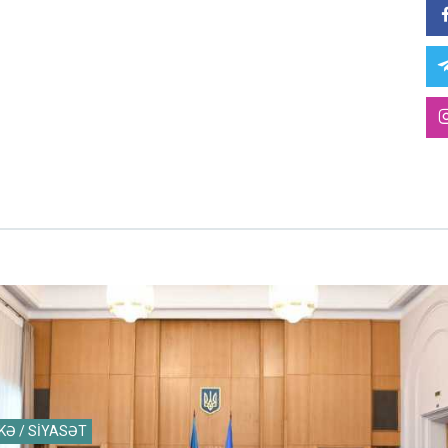
KƏ / SİYASƏT