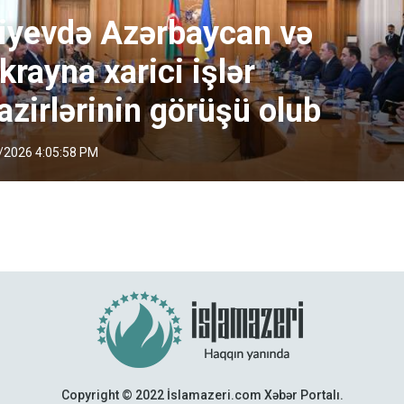
iyevdə Azərbaycan və
krayna xarici işlər
azirlərinin görüşü olub
/2026 4:05:58 PM
Copyright © 2022 İslamazeri.com Xəbər Portalı.