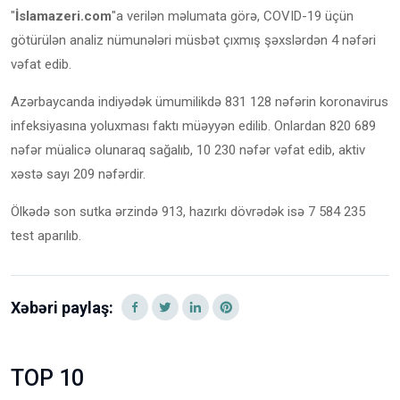
"
İslamazeri.com
"a verilən məlumata görə, COVID-19 üçün
götürülən analiz nümunələri müsbət çıxmış şəxslərdən 4 nəfəri
vəfat edib.
Azərbaycanda indiyədək ümumilikdə 831 128 nəfərin koronavirus
infeksiyasına yoluxması faktı müəyyən edilib. Onlardan 820 689
nəfər müalicə olunaraq sağalıb, 10 230 nəfər vəfat edib, aktiv
xəstə sayı 209 nəfərdir.
Ölkədə son sutka ərzində 913, hazırkı dövrədək isə 7 584 235
test aparılıb.
Xəbəri paylaş:
TOP 10