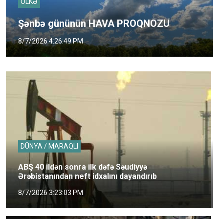
ÖLKƏ
Şənbə gününün HAVA PROQNOZU
8/7/2026 4:26:49 PM
DÜNYA / MARAQLI
ABŞ 40 ildən sonra ilk dəfə Səudiyyə
Ərəbistanından neft idxalını dayandırıb
8/7/2026 3:23:03 PM