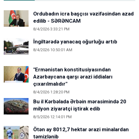
Ordubadın icra başçısı vəzifəsindən azad
edilib - SƏRƏNCAM
8/4/2026 3:33:21 PM
İngiltərədə yanacaq oğurluğu artıb
8/4/2026 10:50:01 AM
"Ermənistan konstitusiyasından
Azərbaycana qarşı ərazi iddiaları
çıxarılmalıdır"
8/4/2026 1:28:20 PM
Bu il Kərbəlada Ərbəin mərasimində 20
milyon ziyarətçi iştirak edib
8/5/2026 12:14:01 PM
Ötən ay 8012,7 hektar ərazi minalardan
təmizlənib