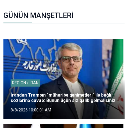
GÜNÜN MANŞETLERİ
REGİON / İRAN
İrandan Trampın "müharibə qənimətləri" ilə bağlı
sözlərinə cavab: Bunun üçün siz qalib gəlməlisiniz
8/8/2026 10:00:01 AM