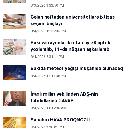
8/3/2026 3:33:50 PM
Gələn həftədən universitetlərə ixtisas
seçimi başlayır
8/4/2026 12:27:35 PM
Bakı və rayonlarda ötən ay 78 aptek
yoxlanılıb, 11-də nöqsan aşkarlanıb
8/4/2026 5:31:11 PM
Bakıda meteor yağışı müşahidə olunacaq
8/4/2026 12:17:36 PM
İranlı millət vəkilindən ABŞ-nin
təhdidlərinə CAVAB
8/4/2026 11:17:36 AM
Sabahın HAVA PROQNOZU
8/4/2026 2:20:01 PM