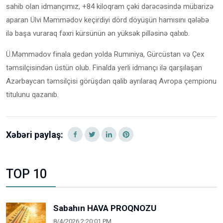
sahib olan idmançımız, +84 kiloqram çəki dərəcəsində mübarizə
aparan Ülvi Məmmədov keçirdiyi dörd döyüşün hamısını qələbə
ilə başa vuraraq fəxri kürsünün ən yüksək pilləsinə qalxıb.
Ü.Məmmədov finala gedən yolda Rumıniya, Gürcüstan və Çex
təmsilçisindən üstün olub. Finalda yerli idmançı ilə qarşılaşan
Azərbaycan təmsilçisi görüşdən qalib ayrılaraq Avropa çempionu
titulunu qazanıb.
Xəbəri paylaş:
TOP 10
Sabahın HAVA PROQNOZU
8/4/2026 2:20:01 PM