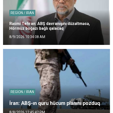
REGİON / İRAN
Rəsmi Tehran: ABŞ davranışını düzəltməsə,
Hörmüz boğazı bağlı qalacaq
8/9/2026 10:34:08 AM
REGİON / İRAN
İran: ABŞ-ın quru hücum planını pozduq
8/8/2026 12:45:42 PM