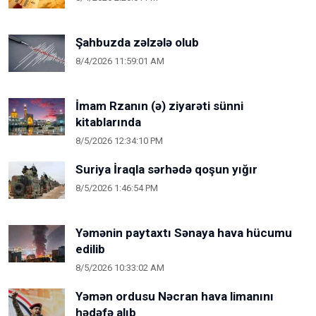
Şahbuzda zəlzələ olub
8/4/2026 11:59:01 AM
İmam Rzanın (ə) ziyarəti sünni
kitablarında
8/5/2026 12:34:10 PM
Suriya İraqla sərhədə qoşun yığır
8/5/2026 1:46:54 PM
Yəmənin paytaxtı Sənaya hava hücumu
edilib
8/5/2026 10:33:02 AM
Yəmən ordusu Nəcran hava limanını
hədəfə alıb