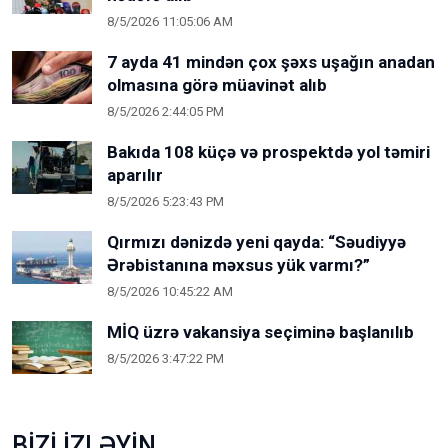
8/5/2026 11:05:06 AM
7 ayda 41 mindən çox şəxs uşağın anadan
olmasına görə müavinət alıb
8/5/2026 2:44:05 PM
Bakıda 108 küçə və prospektdə yol təmiri
aparılır
8/5/2026 5:23:43 PM
Qırmızı dənizdə yeni qayda: “Səudiyyə
Ərəbistanına məxsus yük varmı?”
8/5/2026 10:45:22 AM
MİQ üzrə vakansiya seçiminə başlanılıb
8/5/2026 3:47:22 PM
BİZİ İZLƏYİN