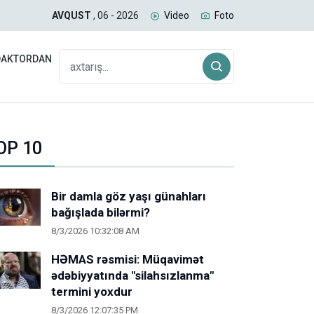
ında daimi nümayəndəsi geri çağırılıb
ABŞ-
AVQUST
, 06 - 2026
Video
Foto
DAKTORDAN
OP 10
Bir damla göz yaşı günahları
bağışlada bilərmi?
8/3/2026 10:32:08 AM
HƏMAS rəsmisi: Müqavimət
ədəbiyyatında "silahsızlanma"
termini yoxdur
8/3/2026 12:07:35 PM