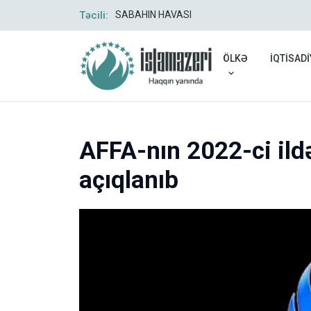
a düşüb
Təcili:
SABAHIN HAVASI
ÖLKƏ
İQTİSADİ
AFFA-nın 2022-ci ildə 
açıqlanıb