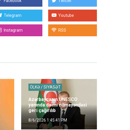
Facebook
Twitter
Telegram
Youtube
Instagram
RSS
ÖLKƏ / SİYASƏT
Azərbaycanın UNESCO
yanında daimi nümayəndəsi
geri çağırılıb
8/6/2026 1:45:41 PM