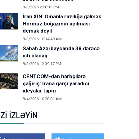
8/3/2026 2:00:13 PM
İran XİN: Omanla razılığa gəlmək
Hörmüz boğazının açılması
demək deyil
8/3/2026 10:14:49 AM
Sabah Azərbaycanda 38 dərəcə
isti olacaq
8/3/2026 12:39:17 PM
CENTCOM-dan hərbçilərə
çağırış: İrana qarşı yaradıcı
ideyalar tapın
8/4/2026 10:20:01 AM
İZİ İZLƏYİN