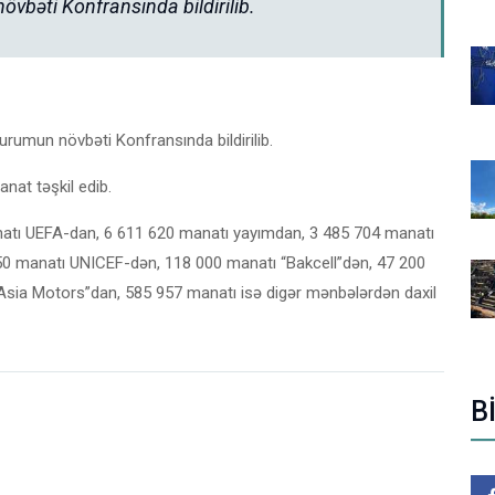
vbəti Konfransında bildirilib.
rumun növbəti Konfransında bildirilib.
nat təşkil edib.
natı UEFA-dan, 6 611 620 manatı yayımdan, 3 485 704 manatı
50 manatı UNICEF-dən, 118 000 manatı “Bakcell”dən, 47 200
sia Motors”dan, 585 957 manatı isə digər mənbələrdən daxil
B