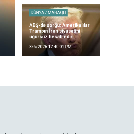
DÜNYA / MARAQLI
ABŞ-də sorğu: Amerikalılar
Trampın İran siyasətini
uğursuz hesab edir
8/6/2026 12:40:01 PM