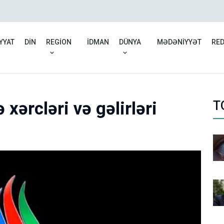
Azərbaycanın UNESCO yan
YYAT
DİN
REGİON
İDMAN
DÜNYA
MƏDƏNİYYƏT
RE
xərcləri və gəlirləri
T