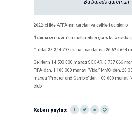
Bu barədə qurumun nö
2022-ci ildə AFFA-nın xərcləri və gəlirləri açıqlanıb.
"
İslamazeri.com
"un məlumatına görə, bu barədə qu
Gəlirlər 33 394 797 manat, xərclər isə 26 624 664 ma
Gəlirlərin 14 500 000 manatı SOCAR, 6 737 866 ma
FIFA-dan, 1 180 000 manatı “Vidal” MMC-dən, 28 3
manatı “Procter and Gamble”dən, 100 000 manatı “A
olub.
Xəbəri paylaş: