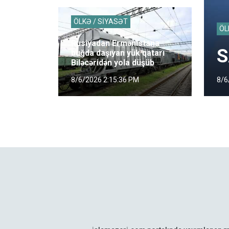
ÖLKƏ / SİYASƏT
ÖL
Rusiyadan Ermənistana
S
buğda daşıyan yük qatarı
Biləcəridən yola düşüb
8/6
8/6/2026 2:15:36 PM