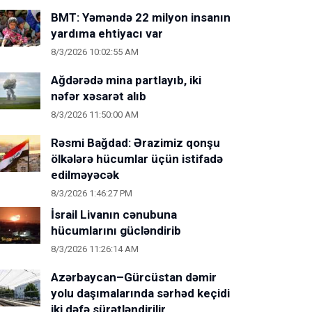
BMT: Yəməndə 22 milyon insanın
yardıma ehtiyacı var
8/3/2026 10:02:55 AM
Ağdərədə mina partlayıb, iki
nəfər xəsarət alıb
8/3/2026 11:50:00 AM
Rəsmi Bağdad: Ərazimiz qonşu
ölkələrə hücumlar üçün istifadə
edilməyəcək
8/3/2026 1:46:27 PM
İsrail Livanın cənubuna
hücumlarını gücləndirib
8/3/2026 11:26:14 AM
Azərbaycan–Gürcüstan dəmir
yolu daşımalarında sərhəd keçidi
iki dəfə sürətləndirilir