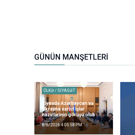
GÜNÜN MANŞETLERİ
ÖLKƏ / SİYASƏT
Kiyevdə Azərbaycan və
Ukrayna xarici işlər
nazirlərinin görüşü olub
8/6/2026 4:05:58 PM