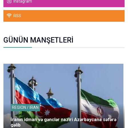
Instagram
RSS
GÜNÜN MANŞETLERİ
REGİON / İRAN
İranın idman və gənclər naziri Azərbaycana səfərə
gəlib