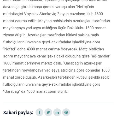
davranışa görə birbaşa qırmızı vərəqə alan “Neftçi”nin
müdafiəçisi Voyislav Stankoviç 2 oyun cəzalanır, klub 1600
manat cərimə edilib. Meydan sahiblərinin azarkeşləri tərəfindən
meydançaya yad əşya atıldığına üçün Bakı klubu 1600 manat
ziyana düşüb. Azarkeşləri tərəfindən kütləvi şəkildə rəqib
futbolçuların ünvanına qeyri-etik ifadələr işlədildiyinə görə
“Neftçi” daha 4000 manat cərimə ödəyəcək. Matç bitdikdən
sonra meydançaya kənar şəxs daxil olduğuna görə “ağ-qaralar”
1600 manat cəriməyə məruz qalıb. “Qarabağ”ın azarkeşləri
tərəfindən meydançaya yad əşya atıldığına görə qonaqlar 1600
manat xərcə düşüb. Azarkeşləri tərəfindən kütləvi şəkildə rəqib
futbolçuların ünvanına qeyri-etik ifadələr işlədildiyinə görə
“Qarabağ” da 4000 manat cərimələnib.
Xəbəri paylaş: