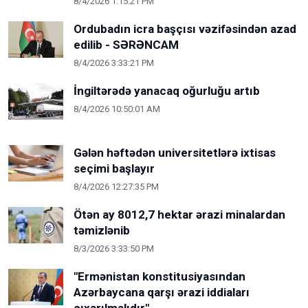
8/4/2026 1:15:21 PM
Ordubadın icra başçısı vəzifəsindən azad
edilib - SƏRƏNCAM
8/4/2026 3:33:21 PM
İngiltərədə yanacaq oğurluğu artıb
8/4/2026 10:50:01 AM
Gələn həftədən universitetlərə ixtisas
seçimi başlayır
8/4/2026 12:27:35 PM
Ötən ay 8012,7 hektar ərazi minalardan
təmizlənib
8/3/2026 3:33:50 PM
"Ermənistan konstitusiyasından
Azərbaycana qarşı ərazi iddiaları