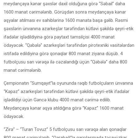
meydançaya kənar şəxslər daxil olduğuna görə “Səbail” daha
1600 manat cərimələnib. Görüşdən sonra meydançaya kənar
əşyalar atılması ev sahiblərinə 1600 manata başa gəlib. Rəsmi
şəxslərin ünvanına azarkeşlər tərəfindən kütləvi şəkildə qeyri-etik
ifadələr işlədildiyinə görə paytaxt təmsilçisi 4000 manat
ödəyəcək. “Qəbələ” azarkeşləri tərəfindən pirotexniki vasitələrdən
istifadə edildiyinə görə qonaqlar 800 manat ziyana düşüb. 4
futbolçusu sarı vərəqə ilə cəzalandığı üçün “Qəbələ” daha 800
manat cərimələnib.
Çempionatın “Sumqayıt”la oyununda rəqib futbolçuların ünvanına
“Kəpəz” azarkeşləri tərəfindən kütləvi şəkildə qeyri-etik ifadələr
işlədildiyi üçün Gəncə klubu 4000 manat cərimə edilib.
Meydançaya kənar əşya atıldığına görə “Kəpəz” 1600 manat
ödəyəcək.
“Zirə” – “Turan Tovuz” 5 futbolçusu sarı vərəqə alan qonaqlar
800 manat cərimələnib. “Qarabağ”la qarşılaşmada təcavüzkar