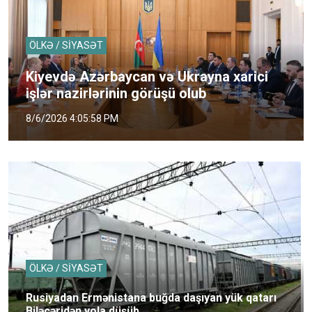
ÖLKƏ / SİYASƏT
Kiyevdə Azərbaycan və Ukrayna xarici
işlər nazirlərinin görüşü olub
8/6/2026 4:05:58 PM
ÖLKƏ / SİYASƏT
Rusiyadan Ermənistana buğda daşıyan yük qatarı
Biləcəridən yola düşüb