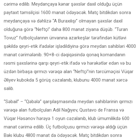
cərimə edilib. Meydançaya kənar şəxslər daxil olduğu üçün
paytaxt təmsilçisi 1600 manat ödəyəcək. Matç bitdikdən sonra
meydançaya və dəhlizə “A Buraxılışı” olmayan şəxslər daxil
olduğuna görə “Neftçi” daha 800 manat ziyana düşüb. “Turan
Tovuz” futbolçularının ünvanına azarkeşlər tərəfindən kütləvi
şəkildə qeyri-etik ifadələr işlədildiyinə görə meydan sahibləri 4000
manat cərimələnib. 90+8-ci dəqiqəsində qonaq komandanın
rəsmi şəxslərinə qarşı qeyri-etik ifadə və hərəkətlər edən və bu
üzdən birbaşa qırmızı vərəqə alan “Neftçi”nin tərcüməçisi Vüqar
Əliyev kubokda 5 görüş cəzalanıb, klubunu 4000 manat xərcə
salıb.
“Səbail” – “Qəbələ” qarşılaşmasında meydan sahiblərinin qırmızı
vərəqə alan futbolçuları Adil Nağıyev, Qustavo de Fransa və
Vüqar Həsənov hərəyə 1 oyun cəzalanıb, klub ümumilikdə 600
manat cərimə edilib. Üç futbolçusu qırmızı vərəqə aldığı üçün
Bakı klubu 4800 manat da ödəyəcək. Matç bitdikdən sonra