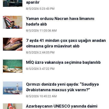
aparılır
8/5/2026 5:23:43 PM
Yəmən ordusu Nəcran hava limanını
hədəfə alıb
8/5/2026 11:05:06 AM
7 ayda 41 mindən çox şəxs uşağın anadan
olmasına görə müavinət alıb
8/5/2026 2:44:05 PM
MİQ üzrə vakansiya seçiminə başlanılıb
8/5/2026 3:47:22 PM
Qırmızı dənizdə yeni qayda: “Səudiyyə
Ərəbistanına məxsus yük varmı?”
8/5/2026 10:45:22 AM
Azərbaycanın UNESCO yanında daimi