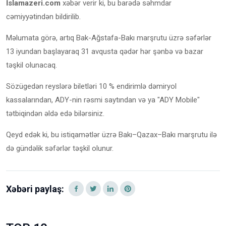
İslamazeri.com
xəbər verir ki, bu barədə səhmdar
cəmiyyətindən bildirilib.
Məlumata görə, artıq Bak-Ağstafa-Bakı marşrutu üzrə səfərlər
13 iyundan başlayaraq 31 avqusta qədər hər şənbə və bazar
təşkil olunacaq.
Sözügedən reyslərə biletləri 10 % endirimlə dəmiryol
kassalarından, ADY-nin rəsmi saytından və ya "ADY Mobile"
tətbiqindən əldə edə bilərsiniz.
Qeyd edək ki, bu istiqamətlər üzrə Bakı–Qazax–Bakı marşrutu ilə
də gündəlik səfərlər təşkil olunur.
Xəbəri paylaş: