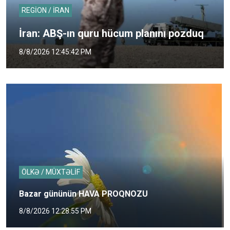
REGİON / İRAN
İran: ABŞ-ın quru hücum planını pozduq
8/8/2026 12:45:42 PM
ÖLKƏ / MÜXTƏLİF
Bazar gününün HAVA PROQNOZU
8/8/2026 12:28:55 PM