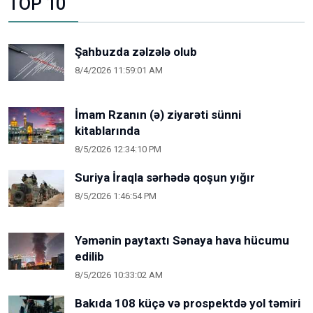
TOP 10
Şahbuzda zəlzələ olub
8/4/2026 11:59:01 AM
İmam Rzanın (ə) ziyarəti sünni
kitablarında
8/5/2026 12:34:10 PM
Suriya İraqla sərhədə qoşun yığır
8/5/2026 1:46:54 PM
Yəmənin paytaxtı Sənaya hava hücumu
edilib
8/5/2026 10:33:02 AM
Bakıda 108 küçə və prospektdə yol təmiri