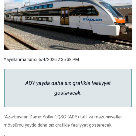
Yayınlanma tarixi: 6/4/2026 2:35:38 PM
ADY yayda daha sıx qrafiklə fəaliyyət
göstərəcək.
"Azərbaycan Dəmir Yolları" QSC (ADY) tətil və məzuniyyətlər
mövsümü yayda daha sıx qrafiklə fəaliyyət göstərəcək.