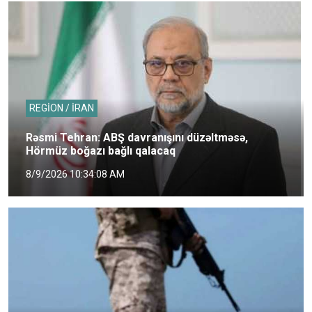
REGİON / İRAN
Rəsmi Tehran: ABŞ davranışını düzəltməsə,
Hörmüz boğazı bağlı qalacaq
8/9/2026 10:34:08 AM