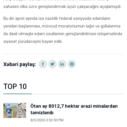
sahəsini ölkə üzrə genişləndirmək üçün çalışacağını açıqlamışdı.
Bu ilin aprel ayında isə nazirlik federal səviyyədə edamların
yenidən başlanması, mövcud moratoriumun ləğvi və güllələnmə
də daxil olmaqla edam üsullarının genişləndirilməsi istiqamətində
siyasət yürüdəcəyini bəyan edib.
Xəbəri paylaş:
TOP 10
Ötən ay 8012,7 hektar ərazi minalardan
təmizlənib
8/3/2026 3:33:50 PM