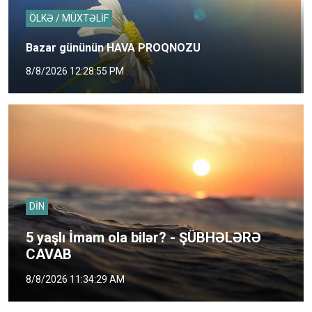
ÖLKƏ / MÜXTƏLİF
Bazar gününün HAVA PROQNOZU
8/8/2026 12:28:55 PM
DİN
5 yaşlı İmam ola bilər? - ŞÜBHƏLƏRƏ
CAVAB
8/8/2026 11:34:29 AM