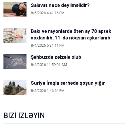
Salavat necə deyilməlidir?
8/5/2026 4:41:16 PM
Bakı və rayonlarda ötən ay 78 aptek
yoxlanılıb, 11-də nöqsan aşkarlanıb
8/4/2026 5:31:11 PM
Şahbuzda zəlzələ olub
8/4/2026 11:59:01 AM
Suriya İraqla sərhədə qoşun yığır
8/5/2026 1:46:54 PM
BİZİ İZLƏYİN