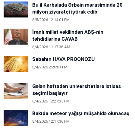
Bu il Kərbəlada Ərbəin mərasimində 20
milyon ziyarətçi iştirak edib
8/5/2026 12:14:01 PM
İranlı millət vəkilindən ABŞ-nin
təhdidlərinə CAVAB
8/4/2026 11:17:36 AM
Sabahın HAVA PROQNOZU
8/4/2026 2:20:01 PM
Gələn həftədən universitetlərə ixtisas
seçimi başlayır
8/4/2026 12:27:35 PM
Bakıda meteor yağışı müşahidə olunacaq
8/4/2026 12:17:36 PM