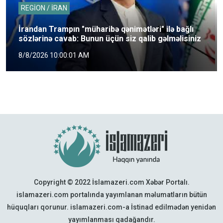
REGİON / İRAN
İrandan Trampın "müharibə qənimətləri" ilə bağlı
sözlərinə cavab: Bunun üçün siz qalib gəlməlisiniz
8/8/2026 10:00:01 AM
Copyright © 2022 İslamazeri.com Xəbər Portalı.
islamazeri.com portalında yayımlanan məlumatların bütün
hüquqları qorunur. islamazeri.com-a İstinad edilmədən yenidən
yayımlanması qadağandır.