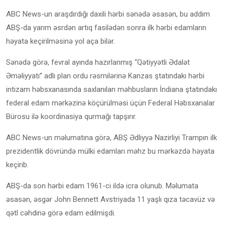
ABC News-un araşdırdığı daxili hərbi sənədə əsasən, bu addım
ABŞ-da yarım əsrdən artıq fasilədən sonra ilk hərbi edamların
həyata keçirilməsinə yol aça bilər.
Sənədə görə, fevral ayında hazırlanmış “Qətiyyətli Ədalət
Əməliyyatı” adlı plan ordu rəsmilərinə Kanzas ştatındakı hərbi
intizam həbsxanasında saxlanılan məhbusların İndiana ştatındakı
federal edam mərkəzinə köçürülməsi üçün Federal Həbsxanalar
Bürosu ilə koordinasiya qurmağı tapşırır.
ABC News-un məlumatına görə, ABŞ Ədliyyə Nazirliyi Trampın ilk
prezidentlik dövründə mülki edamları məhz bu mərkəzdə həyata
keçirib.
ABŞ-da son hərbi edam 1961-ci ildə icra olunub. Məlumata
əsasən, əsgər John Bennett Avstriyada 11 yaşlı qıza təcavüz və
qətl cəhdinə görə edam edilmişdi.