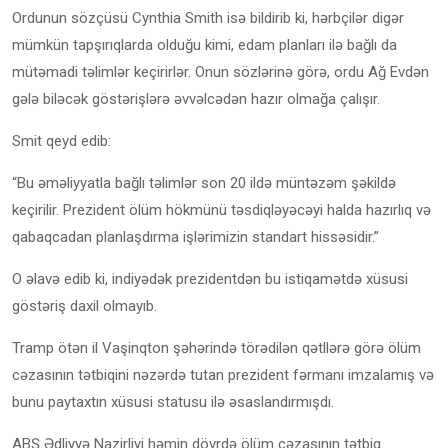
Ordunun sözçüsü Cynthia Smith isə bildirib ki, hərbçilər digər
mümkün tapşırıqlarda olduğu kimi, edam planları ilə bağlı da
mütəmadi təlimlər keçirirlər. Onun sözlərinə görə, ordu Ağ Evdən
gələ biləcək göstərişlərə əvvəlcədən hazır olmağa çalışır.
Smit qeyd edib:
“Bu əməliyyatla bağlı təlimlər son 20 ildə müntəzəm şəkildə
keçirilir. Prezident ölüm hökmünü təsdiqləyəcəyi halda hazırlıq və
qabaqcadan planlaşdırma işlərimizin standart hissəsidir.”
O əlavə edib ki, indiyədək prezidentdən bu istiqamətdə xüsusi
göstəriş daxil olmayıb.
Tramp ötən il Vaşinqton şəhərində törədilən qətllərə görə ölüm
cəzasının tətbiqini nəzərdə tutan prezident fərmanı imzalamış və
bunu paytaxtın xüsusi statusu ilə əsaslandırmışdı.
ABŞ Ədliyyə Nazirliyi həmin dövrdə ölüm cəzasının tətbiq