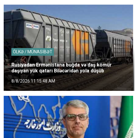
ÖLKƏ / MÜNASİBƏT
Rusiyadan Ermənistana buğda və daş kömür
daşıyan yük qatarı Biləcəridən yola düşüb
8/8/2026 11:15:48 AM