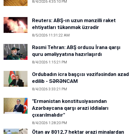
8/4/2026 4:35:10 PM
Reuters: ABŞ-ın uzun mənzilli raket
ehtiyatları tükənmək üzrədir
8/5/2026 11:31:22 AM
Rəsmi Tehran: ABŞ ordusu İrana qarşı
quru əməliyyatına hazırlaşırdı
8/4/2026 1:15:21 PM
Ordubadın icra başçısı vəzifəsindən azad
edilib - SƏRƏNCAM
8/4/2026 3:33:21 PM
"Ermənistan konstitusiyasından
Azərbaycana qarşı ərazi iddiaları
çıxarılmalıdır"
8/4/2026 1:28:20 PM
Ötən ay 8012,7 hektar ərazi minalardan