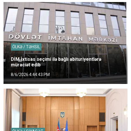
ÖLKƏ / TƏHSİL
DİM İxtisas seçimi ilə bağlı abituriyentlərə
müraciət edib
8/6/2026 4:44:43 PM