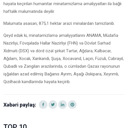
həyata keçirilən humanitar minatəmizləmə əməliyyatları ilə bağlı
həftəlik məlumatında deyilir.
Məlumata əsasən, 875,1 hektar ərazi minalardan təmizlənib.
Qeyd edək ki, minatəmizləmə əməliyyatlarını ANAMA, Müdafiə
Nazirliyi, Fövqəladə Hallar Nazirliyi (FHN) və Dövlət Sərhəd
Xidməti (DSX) və dörd özəl şirkət Tərtər, Ağdərə, Kəlbəcər,
Ağdam, Xocalı, Xankəndi, Şuşa, Xocavənd, Laçın, Füzuli, Cəbrayıl,
Qubadlı və Zəngilan ərazilərində, o cümlədən Qazax rayonunun
işğaldan azad edilmiş Bağanıs Ayrım, Aşağı Əskipara, Xeyrımlı,
Qızılhacılı kəndlərində həyata keçirib.
Xəbəri paylaş:
TOP 10