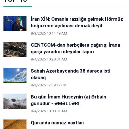
İran XİN: Omanla razılığa gəlmək Hörmüz
boğazının açılması demək deyil
8/3/2026 10:14:49 AM
CENTCOM-dan hərbçilərə çağırış: İrana
qarşı yaradıcı ideyalar tapın
8/4/2026 10:20:01 AM
Sabah Azərbaycanda 38 dərəcə isti
olacaq
8/3/2026 12:39:17 PM
Bu gün İmam Hüseynin (ə) Ərbəin
günüdür - ƏMƏLLƏRİ
8/4/2026 10:00:01 AM
Quranda namaz vaxtları