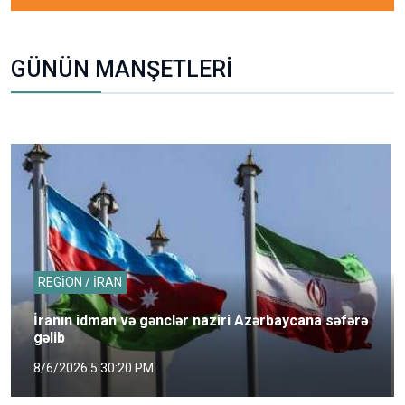
GÜNÜN MANŞETLERİ
REGİON / İRAN
İranın idman və gənclər naziri Azərbaycana səfərə
gəlib
8/6/2026 5:30:20 PM