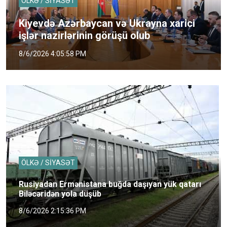
ÖLKƏ / SİYASƏT
Kiyevdə Azərbaycan və Ukrayna xarici
işlər nazirlərinin görüşü olub
8/6/2026 4:05:58 PM
ÖLKƏ / SİYASƏT
Rusiyadan Ermənistana buğda daşıyan yük qatarı
Biləcəridən yola düşüb
8/6/2026 2:15:36 PM