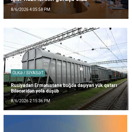
8/6/2026 4:05:58 PM
ÖLKƏ / SİYASƏT
Rusiyadan Ermənistana buğda daşıyan yük qatarı
Biləcəridən yola düşüb
8/6/2026 2:15:36 PM