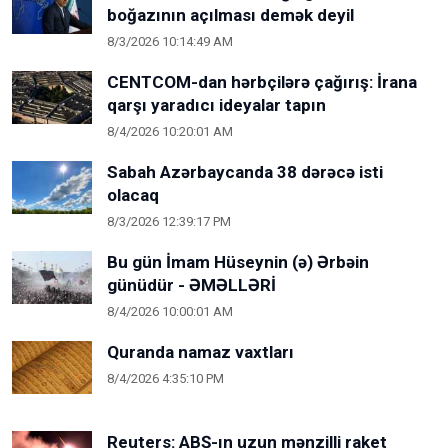
boğazının açılması demək deyil
8/3/2026 10:14:49 AM
CENTCOM-dan hərbçilərə çağırış: İrana
qarşı yaradıcı ideyalar tapın
8/4/2026 10:20:01 AM
Sabah Azərbaycanda 38 dərəcə isti
olacaq
8/3/2026 12:39:17 PM
Bu gün İmam Hüseynin (ə) Ərbəin
günüdür - ƏMƏLLƏRİ
8/4/2026 10:00:01 AM
Quranda namaz vaxtları
8/4/2026 4:35:10 PM
Reuters: ABŞ-ın uzun mənzilli raket