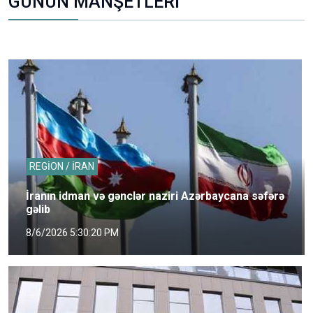
GÜNÜN MANŞETLERİ
REGİON / İRAN
İranın idman və gənclər naziri Azərbaycana səfərə
gəlib
8/6/2026 5:30:20 PM