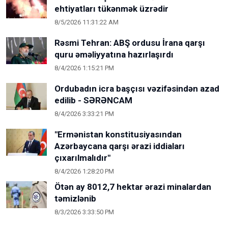
ehtiyatları tükənmək üzrədir
8/5/2026 11:31:22 AM
Rəsmi Tehran: ABŞ ordusu İrana qarşı
quru əməliyyatına hazırlaşırdı
8/4/2026 1:15:21 PM
Ordubadın icra başçısı vəzifəsindən azad
edilib - SƏRƏNCAM
8/4/2026 3:33:21 PM
"Ermənistan konstitusiyasından
Azərbaycana qarşı ərazi iddiaları
çıxarılmalıdır"
8/4/2026 1:28:20 PM
Ötən ay 8012,7 hektar ərazi minalardan
təmizlənib
8/3/2026 3:33:50 PM