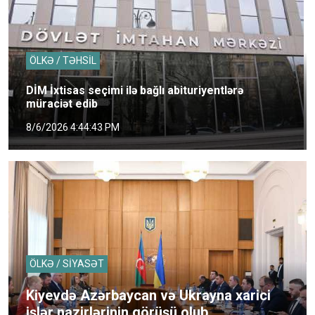
ÖLKƏ / TƏHSİL
DİM İxtisas seçimi ilə bağlı abituriyentlərə
müraciət edib
8/6/2026 4:44:43 PM
ÖLKƏ / SİYASƏT
Kiyevdə Azərbaycan və Ukrayna xarici
işlər nazirlərinin görüşü olub