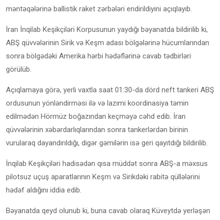
məntəqələrinə ballistik raket zərbələri endirildiyini açıqlayıb.
İran İnqilab Keşikçiləri Korpusunun yaydığı bəyanatda bildirilib ki,
ABŞ qüvvələrinin Sirik və Keşm adası bölgələrinə hücumlarından
sonra bölgədəki Amerika hərbi hədəflərinə cavab tədbirləri
görülüb.
Açıqlamaya görə, yerli vaxtla saat 01:30-da dörd neft tankeri ABŞ
ordusunun yönləndirməsi ilə və lazımi koordinasiya təmin
edilmədən Hörmüz boğazından keçməyə cəhd edib. İran
qüvvələrinin xəbərdarlıqlarından sonra tankerlərdən birinin
vurularaq dayandırıldığı, digər gəmilərin isə geri qayıtdığı bildirilib.
İnqilab Keşikçiləri hadisədən qısa müddət sonra ABŞ-a məxsus
pilotsuz uçuş aparatlarının Keşm və Sirikdəki rabitə qüllələrini
hədəf aldığını iddia edib.
Bəyanatda qeyd olunub ki, buna cavab olaraq Küveytdə yerləşən