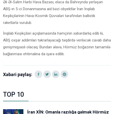
Əli Əl-Səlim Hərbi Hava Bazası, eləcə də Bəhreyndə yerləşən
ABŞ-ın 5-ci Donanmasına aid bəzi obyektlər İran İnqilab
Keşikçilərinin Hava-Kosmik Qüvvələri tərəfindən ballistik
raketlərlə vurulub.
İnqilab Keşikçiləri açıqlamasında həmçinin xəbərdarlıq edib ki,
ABŞ oxşar addımları təkrarlayacağı təqdirdə veriləcək cavab daha
genişmiqyaslı olacaq. Bundan əlavə, Hörmüz boğazının tamamilə
bağlanması ehtimalına da işarə edilib.
Xəbəri paylaş:
TOP 10
İran XİN: Omanla razılığa gəlmək Hörmüz