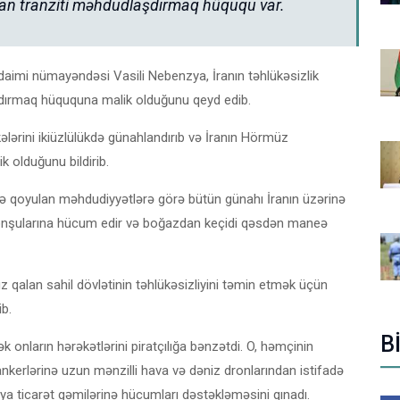
an tranziti məhdudlaşdırmaq hüququ var.
 daimi nümayəndəsi Vasili Nebenzya, İranın təhlükəsizlik
dırmaq hüququna malik olduğunu qeyd edib.
ələrini ikiüzlülükdə günahlandırıb və İranın Hörmüz
olduğunu bildirib.
 qoyulan məhdudiyyətlərə görə bütün günahı İranın üzərinə
 qonşularına hücum edir və boğazdan keçidi qəsdən maneə
alan sahil dövlətinin təhlükəsizliyini təmin etmək üçün
ib.
B
 onların hərəkətlərini piratçılığa bənzətdi. O, həmçinin
tankerlərinə uzun mənzilli hava və dəniz dronlarından istifadə
a ticarət gəmilərinə hücumları dəstəkləməsini qınadı.