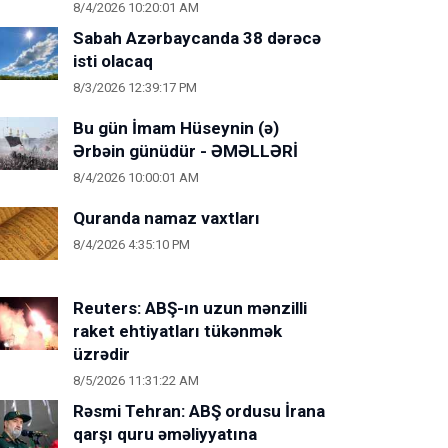
8/4/2026 10:20:01 AM
Sabah Azərbaycanda 38 dərəcə
isti olacaq
8/3/2026 12:39:17 PM
Bu gün İmam Hüseynin (ə)
Ərbəin günüdür - ƏMƏLLƏRİ
8/4/2026 10:00:01 AM
Quranda namaz vaxtları
8/4/2026 4:35:10 PM
Reuters: ABŞ-ın uzun mənzilli
raket ehtiyatları tükənmək
üzrədir
8/5/2026 11:31:22 AM
Rəsmi Tehran: ABŞ ordusu İrana
qarşı quru əməliyyatına