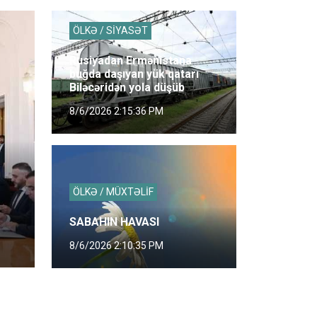
ÖLKƏ / SİYASƏT
Rusiyadan Ermənistana
buğda daşıyan yük qatarı
Biləcəridən yola düşüb
8/6/2026 2:15:36 PM
ÖLKƏ / MÜXTƏLİF
SABAHIN HAVASI
8/6/2026 2:10:35 PM