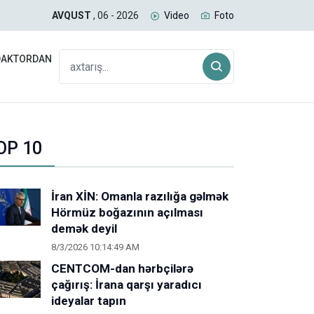
uğda daşıyan yük qatarı Biləcəridən yola düşüb
SAB
AVQUST
, 06 - 2026
Video
Foto
DAKTORDAN
OP 10
İran XİN: Omanla razılığa gəlmək
Hörmüz boğazının açılması
demək deyil
8/3/2026 10:14:49 AM
CENTCOM-dan hərbçilərə
çağırış: İrana qarşı yaradıcı
ideyalar tapın