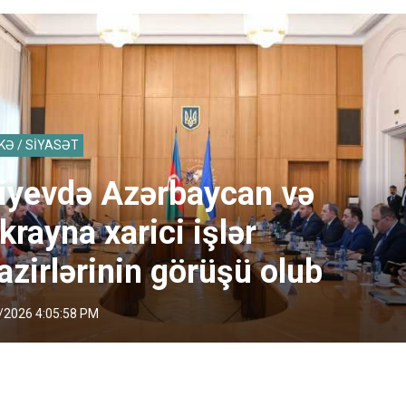
KƏ / SİYASƏT
iyevdə Azərbaycan və
krayna xarici işlər
azirlərinin görüşü olub
/2026 4:05:58 PM