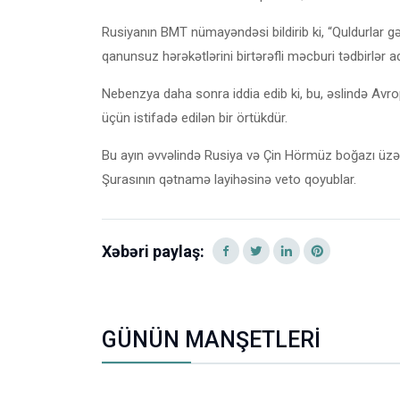
Rusiyanın BMT nümayəndəsi bildirib ki, “Quldurlar gə
qanunsuz hərəkətlərini birtərəfli məcburi tədbirlər ad
Nebenzya daha sonra iddia edib ki, bu, əslində Avropa
üçün istifadə edilən bir örtükdür.
Bu ayın əvvəlində Rusiya və Çin Hörmüz boğazı üzəri
Şurasının qətnamə layihəsinə veto qoyublar.
Xəbəri paylaş:
GÜNÜN MANŞETLERİ