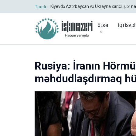
Təcili:
Kiyevdə Azərbaycan və Ukrayna xarici işlər na
ÖLKƏ
İQTİSADİ
Rusiya: İranın Hörmü
məhdudlaşdırmaq hü