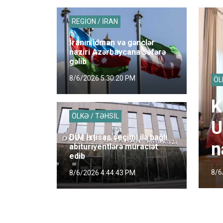
REGİON / İRAN
İranın idman və gənclər
naziri Azərbaycana səfərə
gəlib
8/6/2026 5:30:20 PM
ÖL
K
ÖLKƏ / TƏHSİL
U
DİM İxtisas seçimi ilə bağlı
n
abituriyentlərə müraciət
edib
8/6
8/6/2026 4:44:43 PM