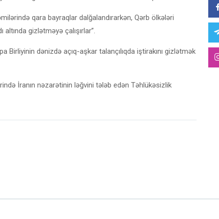
milərində qara bayraqlar dalğalandırarkən, Qərb ölkələri
ı altında gizlətməyə çalışırlar”.
 Birliyinin dənizdə açıq-aşkar talançılıqda iştirakını gizlətmək
ndə İranın nəzarətinin ləğvini tələb edən Təhlükəsizlik