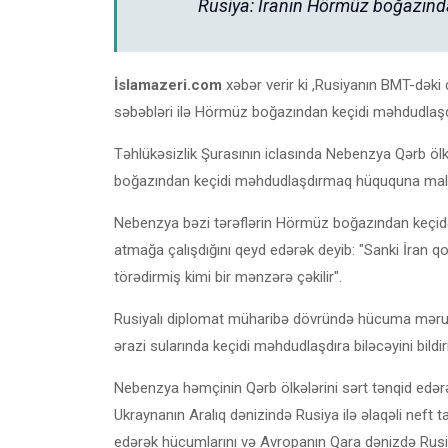
Rusiya: İranın Hörmüz boğazınd
İslamazeri.com
xəbər verir ki ,Rusiyanın BMT-dəki
səbəbləri ilə Hörmüz boğazından keçidi məhdudlaş
Təhlükəsizlik Şurasının iclasında Nebenzya Qərb ölk
boğazından keçidi məhdudlaşdırmaq hüququna malik 
Nebenzya bəzi tərəflərin Hörmüz boğazından keçidə
atmağa çalışdığını qeyd edərək deyib: "Sanki İran
törədirmiş kimi bir mənzərə çəkilir".
Rusiyalı diplomat müharibə dövründə hücuma məruz q
ərazi sularında keçidi məhdudlaşdıra biləcəyini bildir
Nebenzya həmçinin Qərb ölkələrini sərt tənqid edərək
Ukraynanın Aralıq dənizində Rusiya ilə əlaqəli neft 
edərək hücumlarını və Avropanın Qara dənizdə Rusiy