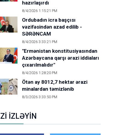
hazırlaşırdı
8/4/2026 1:15:21 PM
Ordubadın icra başçısı
vəzifəsindən azad edilib -
SƏRƏNCAM
8/4/2026 3:33:21 PM
"Ermənistan konstitusiyasından
Azərbaycana qarşı ərazi iddiaları
çıxarılmalıdır"
8/4/2026 1:28:20 PM
Ötən ay 8012,7 hektar ərazi
minalardan təmizlənib
8/3/2026 3:33:50 PM
İZİ İZLƏYİN