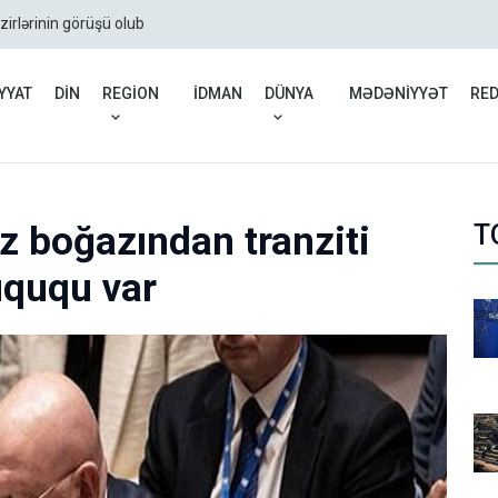
zirlərinin görüşü olub
Rusiyadan Ermənistana b
YYAT
DİN
REGİON
İDMAN
DÜNYA
MƏDƏNİYYƏT
RE
z boğazından tranziti
T
ququ var