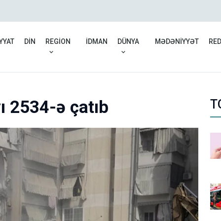
7 ayda 41 mindən çox şə
YYAT
DİN
REGİON
İDMAN
DÜNYA
MƏDƏNİYYƏT
RE
ı 2534-ə çatıb
T