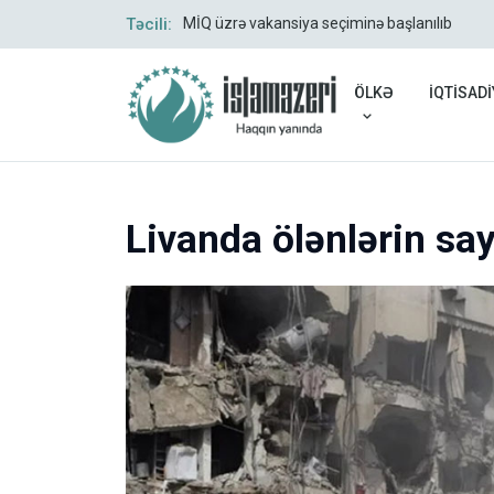
Təcili:
MİQ üzrə vakansiya seçiminə başlanılıb
ÖLKƏ
İQTİSADİ
Livanda ölənlərin say