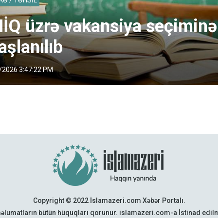
İQ üzrə vakansiya seçiminə
aşlanılıb
/2026 3:47:22 PM
Copyright © 2022 İslamazeri.com Xəbər Portalı.
əlumatların bütün hüquqları qorunur. islamazeri.com-a İstinad edi