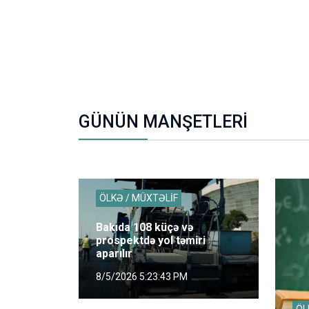
GÜNÜN MANŞETLERİ
ÖLKƏ / MÜXTƏLİF
Bakıda 108 küçə və
prospektdə yol təmiri
aparılır
8/5/2026 5:23:43 PM
ÖL