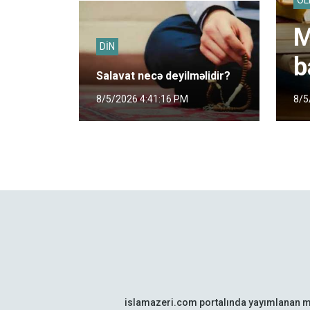
M
DİN
b
Salavat necə deyilməlidir?
8/5
8/5/2026 4:41:16 PM
islamazeri.com portalında yayımlanan m