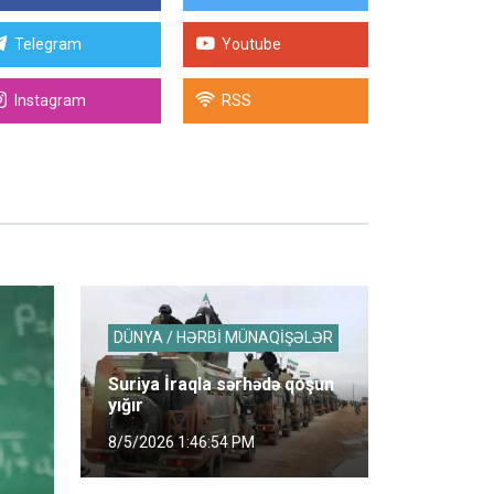
Telegram
Youtube
Instagram
RSS
DÜNYA / HƏRBİ MÜNAQİŞƏLƏR
Suriya İraqla sərhədə qoşun
yığır
8/5/2026 1:46:54 PM