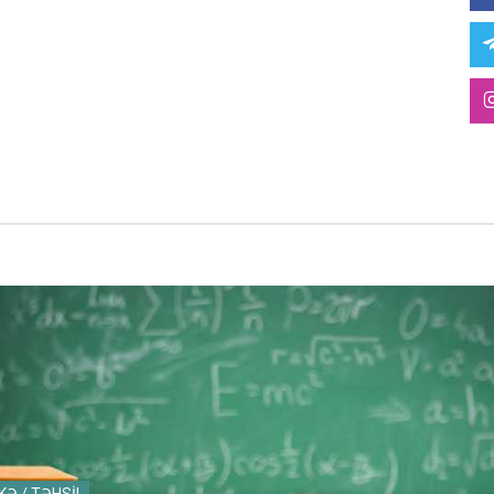
KƏ / TƏHSİL