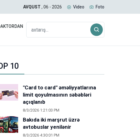
xs uşağın anadan olmasına görə müavinət alıb
Suri
AVQUST
, 06 - 2026
Video
Foto
DAKTORDAN
OP 10
"Card to card" əməliyyatlarına
limit qoyulmasının səbəbləri
açıqlanıb
8/3/2026 1:21:03 PM
Bakıda iki marşrut üzrə
avtobuslar yenilənir
8/3/2026 4:30:01 PM