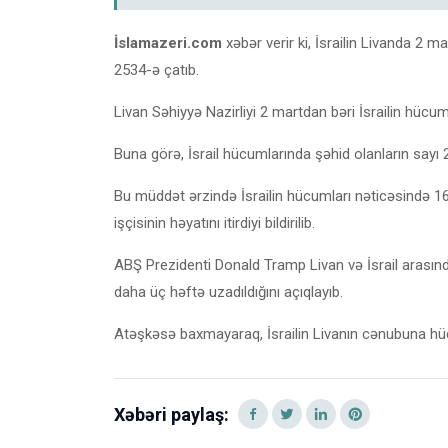
İslamazeri.com
xəbər verir ki, İsrailin Livanda 2 
2534-ə çatıb.
Livan Səhiyyə Nazirliyi 2 martdan bəri İsrailin hücum
Buna görə, İsrail hücumlarında şəhid olanların sayı 
Bu müddət ərzində İsrailin hücumları nəticəsində 
işçisinin həyatını itirdiyi bildirilib.
ABŞ Prezidenti Donald Tramp Livan və İsrail arası
daha üç həftə uzadıldığını açıqlayıb.
Atəşkəsə baxmayaraq, İsrailin Livanın cənubuna hü
Xəbəri paylaş: