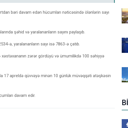
martdan bəri davam edən hücumları nəticəsində ölənlərin sayı
larında şəhid və yaralananların sayını paylaşıb.
2534-ə, yaralananların sayı isə 7863-ə çatıb.
16 xəstəxananın zərər gördüyü və ümumilikdə 100 səhiyyə
nda 17 apreldə qüvvəyə minən 10 günlük müvəqqəti atəşkəsin
cumları davam edir.
B