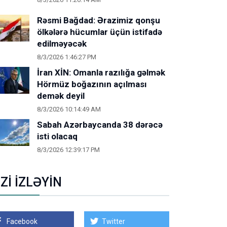
Rəsmi Bağdad: Ərazimiz qonşu
ölkələrə hücumlar üçün istifadə
edilməyəcək
8/3/2026 1:46:27 PM
İran XİN: Omanla razılığa gəlmək
Hörmüz boğazının açılması
demək deyil
8/3/2026 10:14:49 AM
Sabah Azərbaycanda 38 dərəcə
isti olacaq
8/3/2026 12:39:17 PM
İZİ İZLƏYİN
Facebook
Twitter