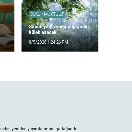
ÖLKƏ / MÜXTƏLİF
Sabah yağış yağacaq, güclü
külək əsəcək
8/5/2026 1:24:26 PM
lmədən yenidən yayımlanması qadağandır.