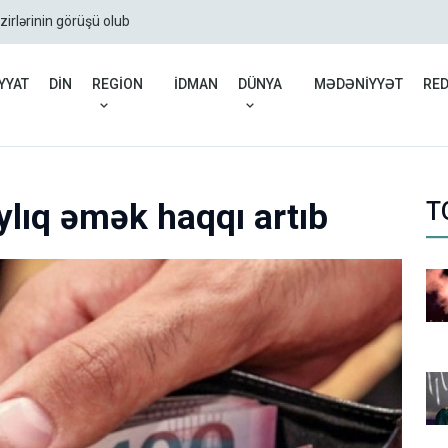
zirlərinin görüşü olub
Rusiyadan Ermənistana b
YYAT
DİN
REGİON
İDMAN
DÜNYA
MƏDƏNİYYƏT
RE
lıq əmək haqqı artıb
T