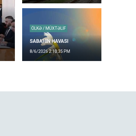
ÖLKƏ / MÜXTƏLİF
SABAHIN HAVASI
8/6/2026 2:10:35 PM