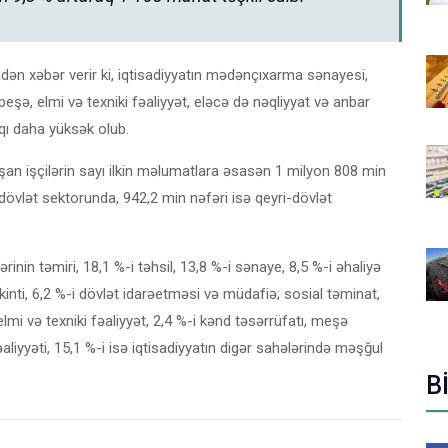
dən xəbər verir ki, iqtisadiyyatın mədənçıxarma sənayesi,
peşə, elmi və texniki fəaliyyət, eləcə də nəqliyyat və anbar
qı daha yüksək olub.
ışan işçilərin sayı ilkin məlumatlara əsasən 1 milyon 808 min
 dövlət sektorunda, 942,2 min nəfəri isə qeyri-dövlət
ərinin təmiri, 18,1 %-i təhsil, 13,8 %-i sənaye, 8,5 %-i əhaliyə
ikinti, 6,2 %-i dövlət idarəetməsi və müdafiə; sosial təminat,
elmi və texniki fəaliyyət, 2,4 %-i kənd təsərrüfatı, meşə
fəaliyyəti, 15,1 %-i isə iqtisadiyyatın digər sahələrində məşğul
B