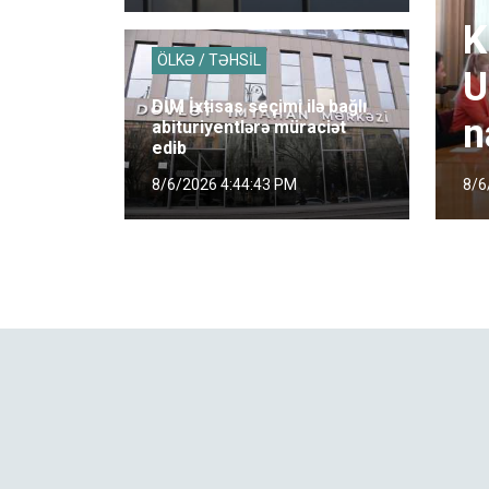
K
ÖLKƏ / TƏHSİL
U
DİM İxtisas seçimi ilə bağlı
n
abituriyentlərə müraciət
edib
8/6
8/6/2026 4:44:43 PM