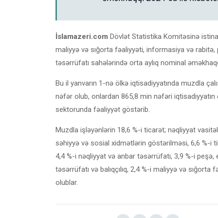
İslamazeri.com
Dövlət Statistika Komitəsinə istina
maliyyə və sığorta fəaliyyəti, informasiya və rabitə, 
təsərrüfatı sahələrində orta aylıq nominal əməkhaq
Bu il yanvarın 1-nə ölkə iqtisadiyyatında muzdla çal
nəfər olub, onlardan 865,8 min nəfəri iqtisadiyyatın
sektorunda fəaliyyət göstərib.
Muzdla işləyənlərin 18,6 %-i ticarət; nəqliyyat vasitəl
səhiyyə və sosial xidmətlərin göstərilməsi, 6,6 %-i t
4,4 %-i nəqliyyat və anbar təsərrüfatı, 3,9 %-i peşə, 
təsərrüfatı və balıqçılıq, 2,4 %-i maliyyə və sığorta 
olublar.