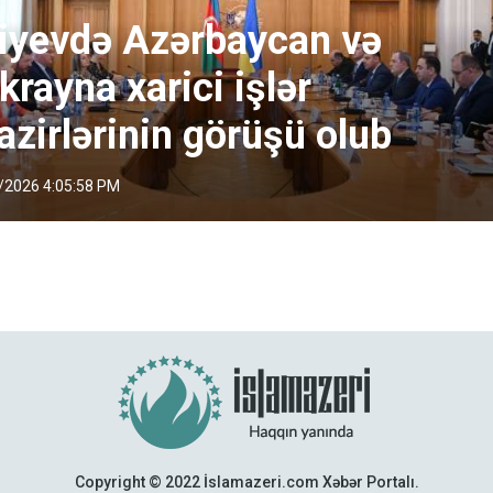
iyevdə Azərbaycan və
krayna xarici işlər
azirlərinin görüşü olub
/2026 4:05:58 PM
Copyright © 2022 İslamazeri.com Xəbər Portalı.