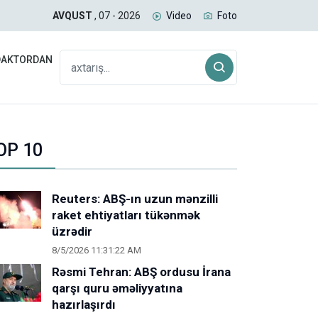
uğda daşıyan yük qatarı Biləcəridən yola düşüb
SAB
AVQUST
, 07 - 2026
Video
Foto
DAKTORDAN
OP 10
Reuters: ABŞ-ın uzun mənzilli
raket ehtiyatları tükənmək
üzrədir
8/5/2026 11:31:22 AM
Rəsmi Tehran: ABŞ ordusu İrana
qarşı quru əməliyyatına
hazırlaşırdı