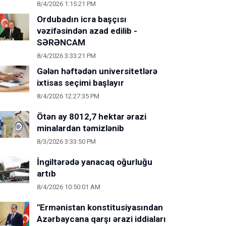
8/4/2026 1:15:21 PM
Ordubadın icra başçısı
vəzifəsindən azad edilib -
SƏRƏNCAM
8/4/2026 3:33:21 PM
Gələn həftədən universitetlərə
ixtisas seçimi başlayır
8/4/2026 12:27:35 PM
Ötən ay 8012,7 hektar ərazi
minalardan təmizlənib
8/3/2026 3:33:50 PM
İngiltərədə yanacaq oğurluğu
artıb
8/4/2026 10:50:01 AM
"Ermənistan konstitusiyasından
Azərbaycana qarşı ərazi iddiaları