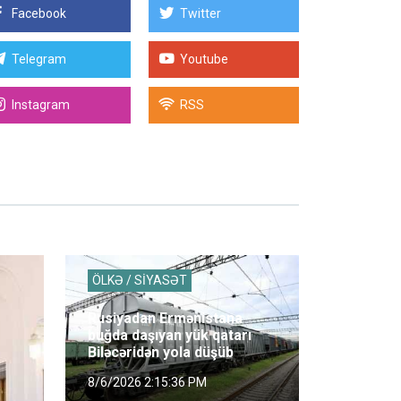
Facebook
Twitter
Telegram
Youtube
Instagram
RSS
ÖLKƏ / SİYASƏT
Rusiyadan Ermənistana
buğda daşıyan yük qatarı
Biləcəridən yola düşüb
8/6/2026 2:15:36 PM