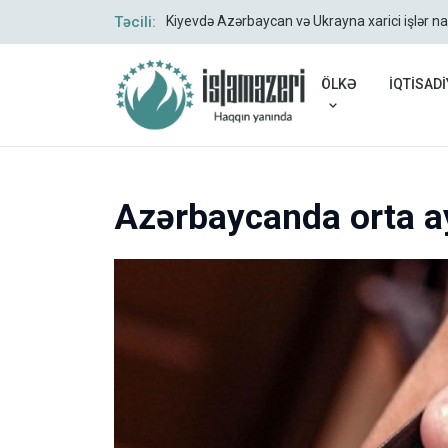
Təcili:
Kiyevdə Azərbaycan və Ukrayna xarici işlər na
ÖLKƏ
İQTİSADİ
Azərbaycanda orta ay