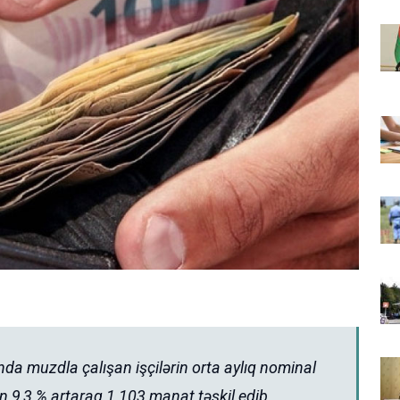
nda muzdla çalışan işçilərin orta aylıq nominal
 9,3 % artaraq 1 103 manat təşkil edib.