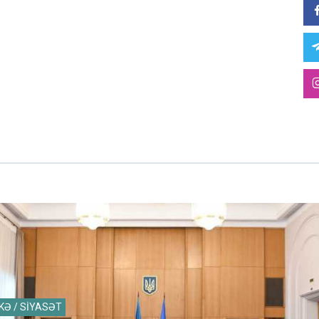
KƏ / SİYASƏT