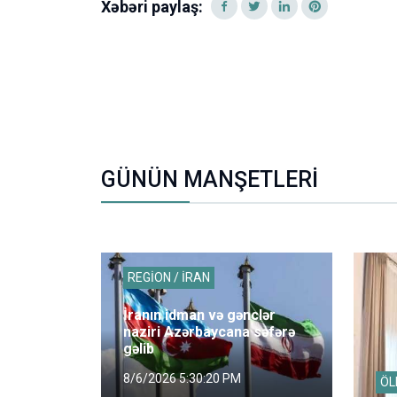
Xəbəri paylaş:
GÜNÜN MANŞETLERİ
REGİON / İRAN
İranın idman və gənclər
naziri Azərbaycana səfərə
gəlib
8/6/2026 5:30:20 PM
ÖL