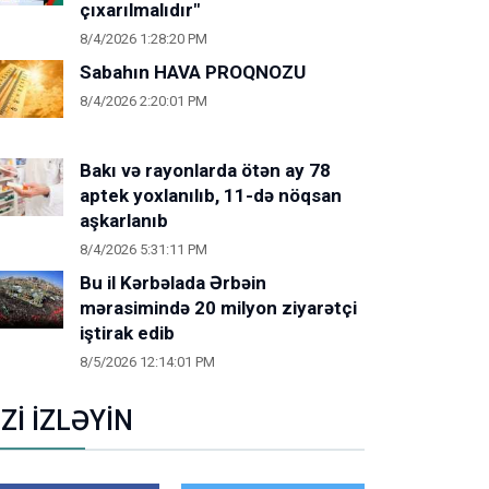
çıxarılmalıdır"
8/4/2026 1:28:20 PM
Sabahın HAVA PROQNOZU
8/4/2026 2:20:01 PM
Bakı və rayonlarda ötən ay 78
aptek yoxlanılıb, 11-də nöqsan
aşkarlanıb
8/4/2026 5:31:11 PM
Bu il Kərbəlada Ərbəin
mərasimində 20 milyon ziyarətçi
iştirak edib
8/5/2026 12:14:01 PM
İZİ İZLƏYİN